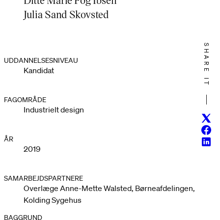
Julia Sand Skovsted
SHARE IT
UDDANNELSESNIVEAU
Kandidat
FAGOMRÅDE
Industrielt design
Twitt
Face
ÅR
Linke
2019
SAMARBEJDSPARTNERE
Overlæge Anne-Mette Walsted, Børneafdelingen,
Kolding Sygehus
BAGGRUND