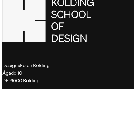
Designskolen Kolding
Ågade 10
DK-6000 Kolding
+45 76 30 11 00
dk@designskolenkolding.dk
Krypterede e-mails sendes til vores postkasse på
virk.dk