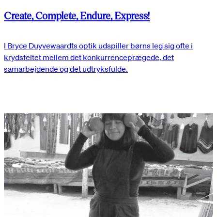
Create, Complete, Endure, Express!
I Bryce Duyvewaardts optik udspiller børns leg sig ofte i
krydsfeltet mellem det konkurrenceprægede, det
samarbejdende og det udtryksfulde.