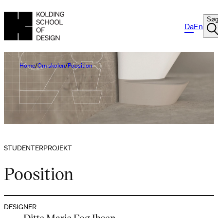
Sø
Da
En
Home
Om skolen
Poosition
STUDENTERPROJEKT
Poosition
DESIGNER
Ditte Marie Fog Ibsen