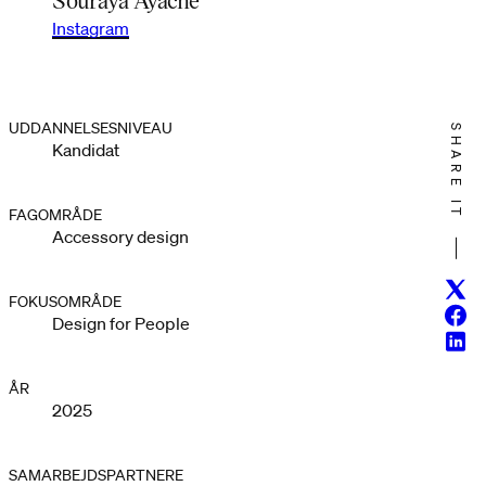
Instagram
UDDANNELSESNIVEAU
SHARE IT
Kandidat
FAGOMRÅDE
Accessory design
Twitt
FOKUSOMRÅDE
Face
Design for People
Linke
ÅR
2025
SAMARBEJDSPARTNERE