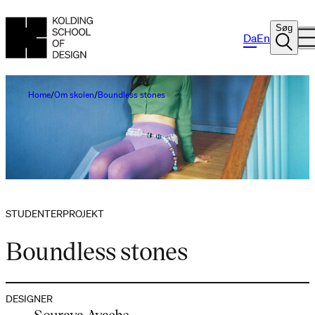
Søg
Da
En
Home
Om skolen
Boundless stones
STUDENTERPROJEKT
Boundless stones
DESIGNER
Souraya Ayache