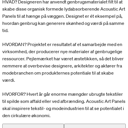
HVAD? Designeren har anvendt genbrugsmaterialet filt til at
skabe disse organisk formede lydabsorberende Acoustic Art
Panels til at hænge på væggen. Designet er ét eksempel på,
hvordan genbrug kan generere skønhed og værdi på samme
tid.
HVORDAN? Projektet er resultatet af et samarbejde med en
virksomhed, der producerer nye materialer af genbrugelige
ressourcer. Pejlemærket har været æstetikken, så det bliver
nemmere at overbevise designere, arkitekter og aktører fra
modebranchen om produkternes potentiale til at skabe
værdi.
HVORFOR? Hvert år går enorme mængder ubrugte tekstiler
til spilde som affald eller ved afbrænding. Acoustic Art Panels
skal inspirere tekstil- og modeindustrien til at se potentialet i
den cirkulære økonomi.