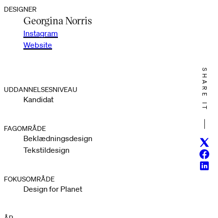
DESIGNER
Georgina Norris
Instagram
Website
SHARE IT
UDDANNELSESNIVEAU
Kandidat
FAGOMRÅDE
Beklædningsdesign
Twitt
Tekstildesign
Face
Linke
FOKUSOMRÅDE
Design for Planet