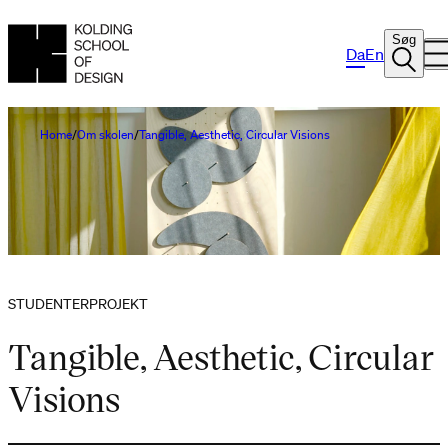
Søg
Da
En
Home
Om skolen
Tangible, Aesthetic, Circular Visions
STUDENTERPROJEKT
Tangible, Aesthetic, Circular
Visions