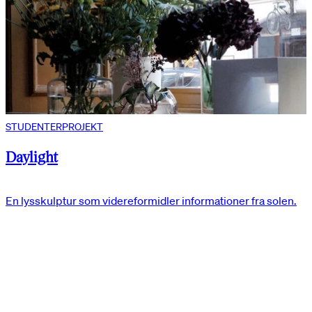
STUDENTERPROJEKT
Daylight
En lysskulptur som videreformidler informationer fra solen.