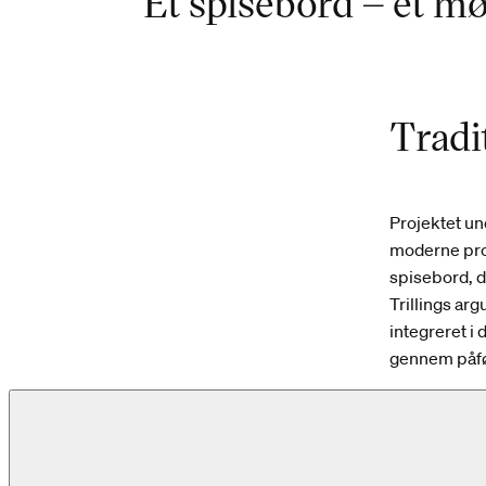
Et spisebord – et m
Tradi
Projektet un
moderne prod
spisebord, d
Trillings ar
integreret i
gennem påfø