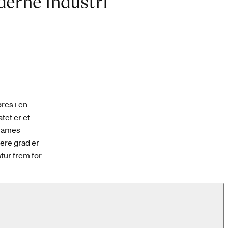
derne industri
res i en
tet er et
 James
jere grad er
tur frem for