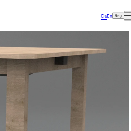
Da
En
Søg