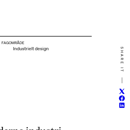
FAGOMRÅDE
Industrielt design
SHARE IT
Twitt
Face
Linke