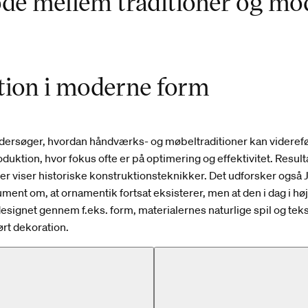
øde mellem traditioner og mo
tion i moderne form
dersøger, hvordan håndværks- og møbeltraditioner kan viderefø
uktion, hvor fokus ofte er på optimering og effektivitet. Resulta
er viser historiske konstruktionsteknikker. Det udforsker også
gument om, at ornamentik fortsat eksisterer, men at den i dag i hø
 designet gennem f.eks. form, materialernes naturlige spil og teks
rt dekoration.