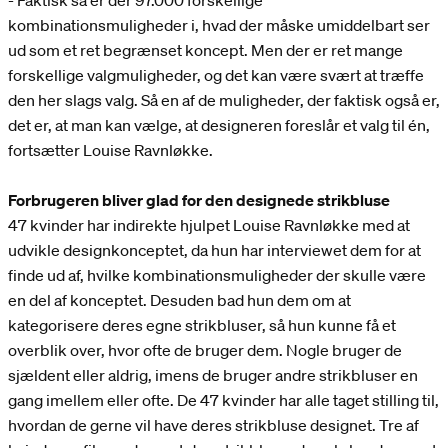
- Faktisk så er der 97.000 forskellige
kombinationsmuligheder i, hvad der måske umiddelbart ser
ud som et ret begrænset koncept. Men der er ret mange
forskellige valgmuligheder, og det kan være svært at træffe
den her slags valg. Så en af de muligheder, der faktisk også er,
det er, at man kan vælge, at designeren foreslår et valg til én,
fortsætter Louise Ravnløkke.
Forbrugeren bliver glad for den designede strikbluse
47 kvinder har indirekte hjulpet Louise Ravnløkke med at
udvikle designkonceptet, da hun har interviewet dem for at
finde ud af, hvilke kombinationsmuligheder der skulle være
en del af konceptet. Desuden bad hun dem om at
kategorisere deres egne strikbluser, så hun kunne få et
overblik over, hvor ofte de bruger dem. Nogle bruger de
sjældent eller aldrig, imens de bruger andre strikbluser en
gang imellem eller ofte. De 47 kvinder har alle taget stilling til,
hvordan de gerne vil have deres strikbluse designet. Tre af