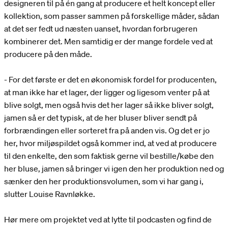
designeren til på én gang at producere et helt koncept eller
kollektion, som passer sammen på forskellige måder, sådan
at det ser fedt ud næsten uanset, hvordan forbrugeren
kombinerer det. Men samtidig er der mange fordele ved at
producere på den måde.
- For det første er det en økonomisk fordel for producenten,
at man ikke har et lager, der ligger og ligesom venter på at
blive solgt, men også hvis det her lager så ikke bliver solgt,
jamen så er det typisk, at de her bluser bliver sendt på
forbrændingen eller sorteret fra på anden vis. Og det er jo
her, hvor miljøspildet også kommer ind, at ved at producere
til den enkelte, den som faktisk gerne vil bestille/købe den
her bluse, jamen så bringer vi igen den her produktion ned og
sænker den her produktionsvolumen, som vi har gang i,
slutter Louise Ravnløkke.
Hør mere om projektet ved at lytte til podcasten og find de