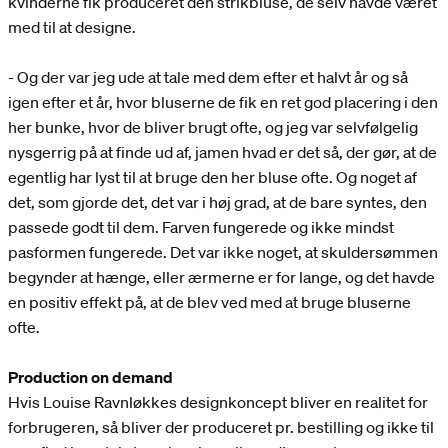
kvinderne fik produceret den strikbluse, de selv havde været
med til at designe.
- Og der var jeg ude at tale med dem efter et halvt år og så
igen efter et år, hvor bluserne de fik en ret god placering i den
her bunke, hvor de bliver brugt ofte, og jeg var selvfølgelig
nysgerrig på at finde ud af, jamen hvad er det så, der gør, at de
egentlig har lyst til at bruge den her bluse ofte. Og noget af
det, som gjorde det, det var i høj grad, at de bare syntes, den
passede godt til dem. Farven fungerede og ikke mindst
pasformen fungerede. Det var ikke noget, at skuldersømmen
begynder at hænge, eller ærmerne er for lange, og det havde
en positiv effekt på, at de blev ved med at bruge bluserne
ofte.
Production on demand
Hvis Louise Ravnløkkes designkoncept bliver en realitet for
forbrugeren, så bliver der produceret pr. bestilling og ikke til