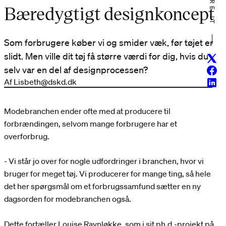
SHARE IT
Bæredygtigt designkoncept
Som forbrugere køber vi og smider væk, før tøjet er
slidt. Men ville dit tøj få større værdi for dig, hvis du
Twitt
selv var en del af designprocessen?
Face
Af Lisbeth@dskd.dk
Linke
Modebranchen ender ofte med at producere til
forbrændingen, selvom mange forbrugere har et
overforbrug.
- Vi står jo over for nogle udfordringer i branchen, hvor vi
bruger for meget tøj. Vi producerer for mange ting, så hele
det her spørgsmål om et forbrugssamfund sætter en ny
dagsorden for modebranchen også.
Dette fortæller Louise Ravnløkke, som i sit ph.d.-projekt på