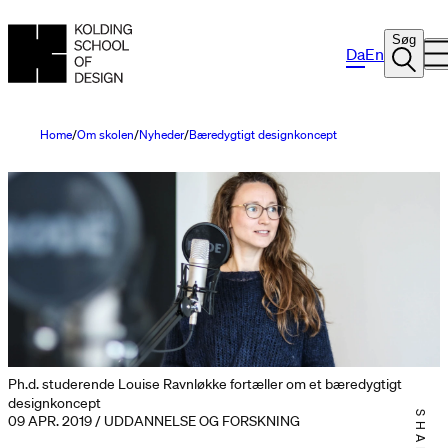
Søg
Da
En
Home
Om skolen
Nyheder
Bæredygtigt designkoncept
Ph.d. studerende Louise Ravnløkke fortæller om et bæredygtigt
designkoncept
09 APR. 2019 / UDDANNELSE OG FORSKNING