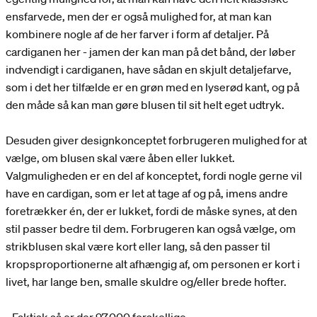
ensfarvede, men der er også mulighed for, at man kan
kombinere nogle af de her farver i form af detaljer. På
cardiganen her - jamen der kan man på det bånd, der løber
indvendigt i cardiganen, have sådan en skjult detaljefarve,
som i det her tilfælde er en grøn med en lyserød kant, og på
den måde så kan man gøre blusen til sit helt eget udtryk.
Desuden giver designkonceptet forbrugeren mulighed for at
vælge, om blusen skal være åben eller lukket.
Valgmuligheden er en del af konceptet, fordi nogle gerne vil
have en cardigan, som er let at tage af og på, imens andre
foretrækker én, der er lukket, fordi de måske synes, at den
stil passer bedre til dem. Forbrugeren kan også vælge, om
strikblusen skal være kort eller lang, så den passer til
kropsproportionerne alt afhængig af, om personen er kort i
livet, har lange ben, smalle skuldre og/eller brede hofter.