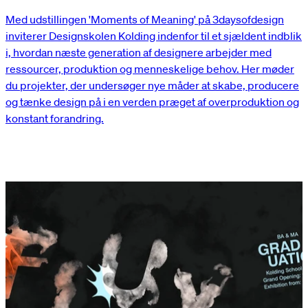
Med udstillingen 'Moments of Meaning' på 3daysofdesign
inviterer Designskolen Kolding indenfor til et sjældent indblik
i, hvordan næste generation af designere arbejder med
ressourcer, produktion og menneskelige behov. Her møder
du projekter, der undersøger nye måder at skabe, producere
og tænke design på i en verden præget af overproduktion og
konstant forandring.