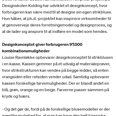
Designskolen Kolding har udviklet et designkoncept, hvor
forbrugeren kan være med til at designe sin egen strikbluse.
Hun håber, at ph.d.-projektet kan inspirere virksomheder til
at genoverveje deres forretningsmodel og designproces, og
at de lader sig anspore til at indføre en model som hendes.
Designkonceptet giver forbrugeren 97.000
kombinationsmuligheder
Louise Ravnløkke opbevarer designkonceptet til strikblusen
i en kasse. Kassen gemmer på et udvalg af materialeprøver,
hvor strikstrukturen kan vendes på begge ledder, så enten
vrangsiden eller retsiden vender udad. Samtidig opbevarer
kassen forskellige farvemuligheder. Der er blandt andet en
blå, grøn, orange og en beige. Farverne passer sammen på
kryds og tværs.
- Og det gør de, fordi på de forskellige blusemodeller er der
egentlig mulighed for, at man kan have den helt klassiske