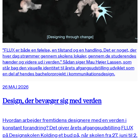
"FLUX er både en følelse, en tilstand og en handling. Det er noget, der
hver dag strømmer gennem skolens lokaler, gennem de studerendes
hænder og videre ud i verden." Sådan siger Mau Højer Lassen, som
står bag den visuelle identitet til årets afgangsudstilling udviklet som
en del af hendes bachelorprojekt i kommunikationsdesign.
26 MAJ 2026
Design, der bevæger sig med verden
Hvordan arbejder fremtidens designere med en verden i
konstant forandring? Det giver årets afgangsudstilling FLUX
på Designskolen Kolding et bud på, når skolen fra 27. juni til 2.