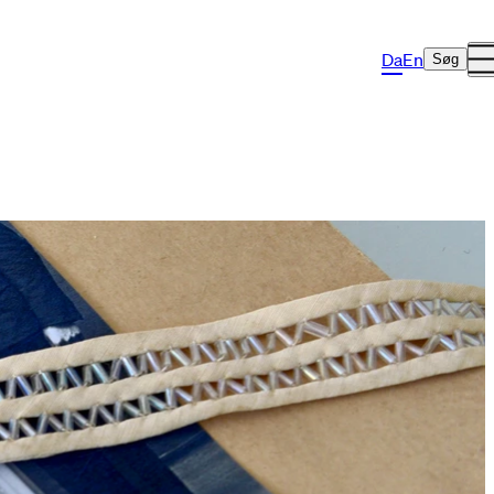
Da
En
Søg