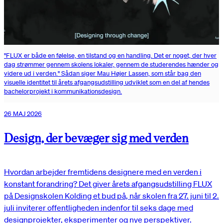
"FLUX er både en følelse, en tilstand og en handling. Det er noget, der hver
dag strømmer gennem skolens lokaler, gennem de studerendes hænder og
videre ud i verden." Sådan siger Mau Højer Lassen, som står bag den
visuelle identitet til årets afgangsudstilling udviklet som en del af hendes
bachelorprojekt i kommunikationsdesign.
26 MAJ 2026
Design, der bevæger sig med verden
Hvordan arbejder fremtidens designere med en verden i
konstant forandring? Det giver årets afgangsudstilling FLUX
på Designskolen Kolding et bud på, når skolen fra 27. juni til 2.
juli inviterer offentligheden indenfor til seks dage med
designprojekter, eksperimenter og nye perspektiver.