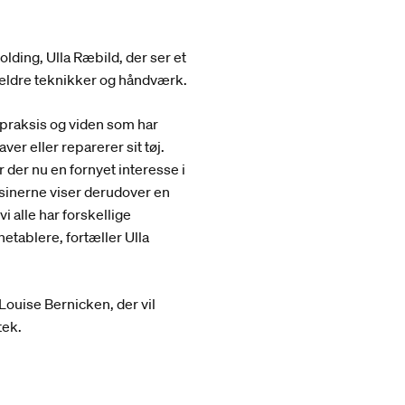
ding, Ulla Ræbild, der ser et
e ældre teknikker og håndværk.
 praksis og viden som har
r eller reparerer sit tøj.
 der nu en fornyet interesse i
sinerne viser derudover en
i alle har forskellige
etablere, fortæller Ulla
Louise Bernicken, der vil
tek.