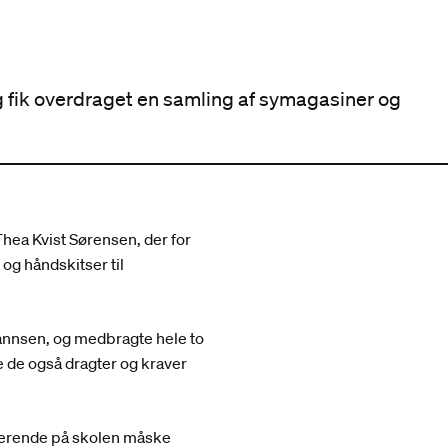
ng fik overdraget en samling af symagasiner og
Thea Kvist Sørensen, der for
og håndskitser til
annsen, og medbragte hele to
 de også dragter og kraver
studerende på skolen måske