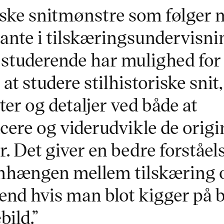
iske snitmønstre som følger 
sante i tilskæringsundervisni
 studerende har mulighed for 
at studere stilhistoriske snit,
ter og detaljer ved både at
cere og viderudvikle de origi
. Det giver en bedre forståels
hængen mellem tilskæring 
end hvis man blot kigger på bi
ild.”