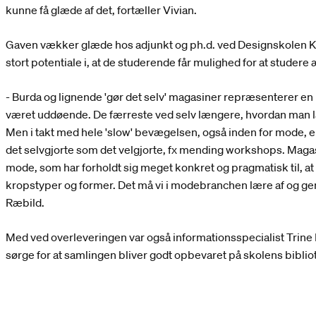
kunne få glæde af det, fortæller Vivian.
Gaven vækker glæde hos adjunkt og ph.d. ved Designskolen Kol
stort potentiale i, at de studerende får mulighed for at studer
- Burda og lignende 'gør det selv' magasiner repræsenterer en
været uddøende. De færreste ved selv længere, hvordan man lave
Men i takt med hele 'slow' bevægelsen, også inden for mode, er
det selvgjorte som det velgjorte, fx mending workshops. Maga
mode, som har forholdt sig meget konkret og pragmatisk til, at v
kropstyper og former. Det må vi i modebranchen lære af og gen
Ræbild.
Med ved overleveringen var også informationsspecialist Trine 
sørge for at samlingen bliver godt opbevaret på skolens biblio