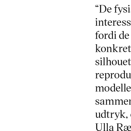
“De fys
interes
fordi de
konkret 
silhouet
reprodu
modeller
sammen
udtryk, 
Ulla Ræb