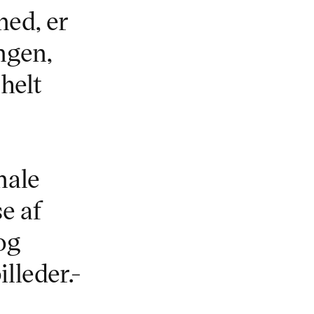
med, er
ngen,
helt
nale
e af
og
lleder.-