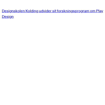
Designskolen Kolding udvider sit forskningsprogram om Play
Design