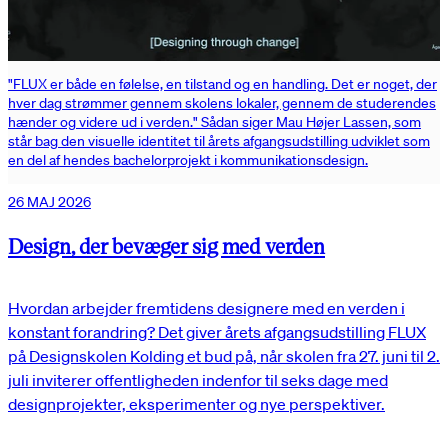
"FLUX er både en følelse, en tilstand og en handling. Det er noget, der
hver dag strømmer gennem skolens lokaler, gennem de studerendes
hænder og videre ud i verden." Sådan siger Mau Højer Lassen, som
står bag den visuelle identitet til årets afgangsudstilling udviklet som
en del af hendes bachelorprojekt i kommunikationsdesign.
26 MAJ 2026
Design, der bevæger sig med verden
Hvordan arbejder fremtidens designere med en verden i
konstant forandring? Det giver årets afgangsudstilling FLUX
på Designskolen Kolding et bud på, når skolen fra 27. juni til 2.
juli inviterer offentligheden indenfor til seks dage med
designprojekter, eksperimenter og nye perspektiver.