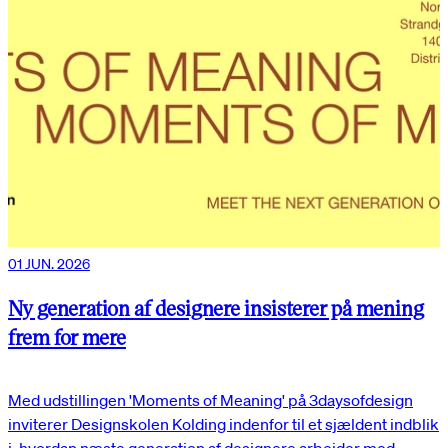
01 JUN. 2026
Ny generation af designere insisterer på mening
frem for mere
Med udstillingen 'Moments of Meaning' på 3daysofdesign
inviterer Designskolen Kolding indenfor til et sjældent indblik
i, hvordan næste generation af designere arbejder med