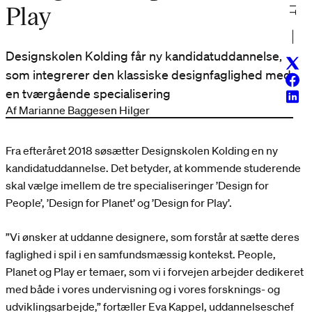
Play
Designskolen Kolding får ny kandidatuddannelse,
Twitt
som integrerer den klassiske designfaglighed med
Face
en tværgående specialisering
Linke
Af Marianne Baggesen Hilger
Fra efteråret 2018 søsætter Designskolen Kolding en ny
kandidatuddannelse. Det betyder, at kommende studerende
skal vælge imellem de tre specialiseringer ’Design for
People’, ’Design for Planet’ og ’Design for Play’.
”Vi ønsker at uddanne designere, som forstår at sætte deres
faglighed i spil i en samfundsmæssig kontekst. People,
Planet og Play er temaer, som vi i forvejen arbejder dedikeret
med både i vores undervisning og i vores forsknings- og
udviklingsarbejde,” fortæller Eva Kappel, uddannelseschef