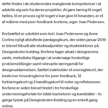
dette findes i de studerendes manglende kompetencer i at
adskille sig selv fra deres projekter. At gøre læring til noget
fælles, til en proces og til noget vi kan give til hinanden, er et
af målene med peer feedback-kortene, siger Joan Pedersen.
Kortsættet er udviklet som led i Joan Pedersens og Anne
Corlins nyligt afsluttede pædagogikum, der siden januar 2019
er blevet tilbudt alle studieadjunkter og studielektorer på
Designskolen kolding. Kortene tager afsæt i designerens
vante, metodiske tilgange i at undersøge forskellige
problemstillinger samt relevante læringsmål for
designuddannelsen. Sættet indeholder et oversigtskort, der
beskriver hovedreglerne for peer feedback, 12
forklaringskort og 3 handlingskort til noter og refleksioner.
Kortene er siden blevet testet i tre forskellige
undervisningsforløb for både bachelorer og kandidater - to
gange fysisk på Designskolen Kolding og en enkelt gang
online.