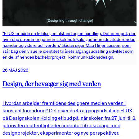
"FLUX er både en følelse, en tilstand og en handling. Det er noget, der
hver dag strømmer gennem skolens lokaler, gennem de studerendes
hænder og videre ud i verden." Sådan siger Mau Højer Lassen, som
står bag den visuelle identitet til årets afgangsudstilling udviklet som
en del af hendes bachelorprojekt i kommunikationsdesign.
26 MAJ 2026
Design, der bevæger sig med verden
Hvordan arbejder fremtidens designere med en verden i
konstant forandring? Det giver årets afgangsudstilling FLUX
på Designskolen Kolding et bud på, når skolen fra 27. juni til 2.
juli inviterer offentligheden indenfor til seks dage med
designprojekter, eksperimenter og nye perspektiver.