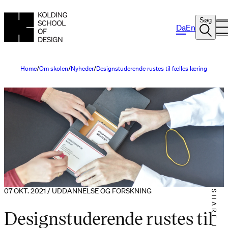
Søg
Da
En
Home
Om skolen
Nyheder
Designstuderende rustes til fælles læring
07 OKT. 2021 / UDDANNELSE OG FORSKNING
SHARE IT
Designstuderende rustes til