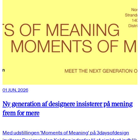
01 JUN. 2026
Ny generation af designere insisterer på mening
frem for mere
Med udstillingen 'Moments of Meaning' på 3daysofdesign
inviterer Designskolen Kolding indenfor til et sjældent indblik