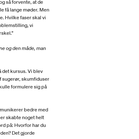
 så forvente, at de
gle få lange møder. Men
 Hvilke faser skal vi
blemstilling, vi
rskel.”
erne og den måde, man
på det kursus. Vi blev
 af sugerør, skumfiduser
skulle formulere sig på
kommunikerer bedre med
ler skabte noget helt
 ord på: Hvorfor har du
 den? Det gjorde