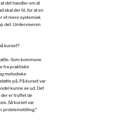
, at det handler om at
skal der til, for at en
er et mere systemisk
top det. Underviseren
på kurset?
ostøtte. Som kommune
ge fra praktiske
 og metodiske
tøtte på. På kurset var
model kunne se ud. Det
der er truffet de
sis. Så kurset var
r problemstilling.”