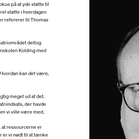
us på at yde støtte til
rel støtte i hverdagen
r refererer til Thomas
atriområdet deltog
gnskolen Kolding med
. Hvordan kan det være,
igtig meget ud af det.
triindsats, der havde
m vi ville være med.
, at ressourcerne er
er vi nødt til at tænke