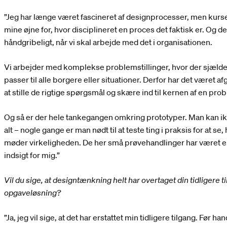
”Jeg har længe været fascineret af designprocesser, men kurse
mine øjne for, hvor disciplineret en proces det faktisk er. Og de
håndgribeligt, når vi skal arbejde med det i organisationen.
Vi arbejder med komplekse problemstillinger, hvor der sjælden
passer til alle borgere eller situationer. Derfor har det været a
at stille de rigtige spørgsmål og skære ind til kernen af en prob
Og så er der hele tankegangen omkring prototyper. Man kan ik
alt – nogle gange er man nødt til at teste ting i praksis for at se,
møder virkeligheden. De her små prøvehandlinger har været en
indsigt for mig.”
Vil du sige, at designtænkning helt har overtaget din tidligere ti
opgaveløsning?
”Ja, jeg vil sige, at det har erstattet min tidligere tilgang. Før 