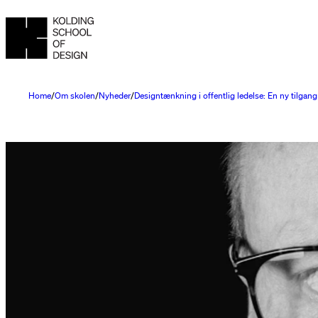
Home
Om skolen
Nyheder
Designtænkning i offentlig ledelse: En ny tilgang