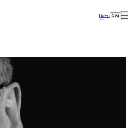
Da
En
Søg