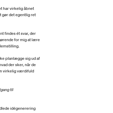
t har virkelig åbnet
t gør det egentlig ret
t findes ét svar, der
fgørende for mig at lære
lemstilling.
ke planlægge sig ud af
 hvad der sker, når de
 virkelig værdifuld
lgang til
handlede idégenerering