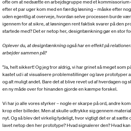
ofte om at nedsætte en arbejdsgruppe med et kommissorium og
efter et par uger kom med en færdig løsning – måske efter no
uden egentlig at overveje, hvordan selve processen burde være.
igennem for at sikre, at løsningen rent faktisk svarer på den pro
startede med? Det er netop her, designtænkning gør en stor fo
Oplever du, at designtænkning også har en effekt på relation
arbejder sammen på?
”Ja, helt sikkert! Og jeg tror aldrig, vi har grinet så meget som 
kastet ud i at visualisere problemstillinger og lave prototyper
og alt muligt andet. Bare det at blive revet ud af hverdagen og 
en ny måde over for hinanden gjorde en kæmpe forskel.
Vi har jo alle vores styrker – nogle er skarpe på ord, andre 
krop eller billeder. Men at skulle udtrykke sig gennem materia
nyt. Og så blev det virkelig tydeligt, hvor vigtigt det er at sætte
lavet netop den her prototype? Hvad signalerer den? Hvad kan