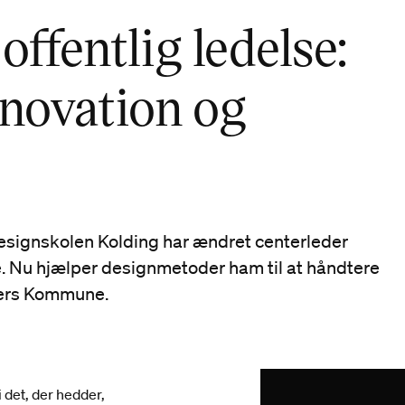
ffentlig ledelse:
nnovation og
esignskolen Kolding har ændret centerleder
 Nu hjælper designmetoder ham til at håndtere
ders Kommune.
det, der hedder,