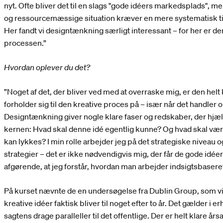
nyt. Ofte bliver det til en slags "gode idéers markedsplads",
og ressourcemæssige situation kræver en mere systematisk tilg
Her fandt vi designtænkning særligt interessant – for her er der 
processen.”
Hvordan oplever du det?
”Noget af det, der bliver ved med at overraske mig, er den he
forholder sig til den kreative proces på – især når det handler 
Designtænkning giver nogle klare faser og redskaber, der hjælp
kernen: Hvad skal denne idé egentlig kunne? Og hvad skal være 
kan lykkes? I min rolle arbejder jeg på det strategiske niveau
strategier – det er ikke nødvendigvis mig, der får de gode idéer
afgørende, at jeg forstår, hvordan man arbejder indsigtsbaser
På kurset nævnte de en undersøgelse fra Dublin Group, som vis
kreative idéer faktisk bliver til noget efter to år. Det gælder i e
sagtens drage paralleller til det offentlige. Der er helt klare årsa