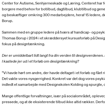
Center for Autisme, Senhjerneskade og Læring. Centeret har fok
borgere med behov for botilbud, dagtilbud, klubtilbud og gene
og beskæftiger omkring 300 medarbejdere, heraf 15 ledere, de
Borup.
Sammen med en gruppe ledere på tværs af handicap- og psyki
Thomas Borup i 2024 i et skræddersyet kursusforløb på Desi
fokus på designtænkning.
Der er umiddelbart lidt langt fra din verden til designverdenen
I kastede jer ud i et forløb om designtænkning?
”Vi havde hørt om andre, der havde deltaget i et forløb og fået r
Det vakte vores nysgerrighed. Konkret var det dog vores psykia
indledt et samarbejde med Designskolen Kolding og spurgte, o
Mange offentlige forvaltninger, især på socialområdet, oplever
pressede, og at de eksisterende tilbud ikke altid rækker. Derfor 