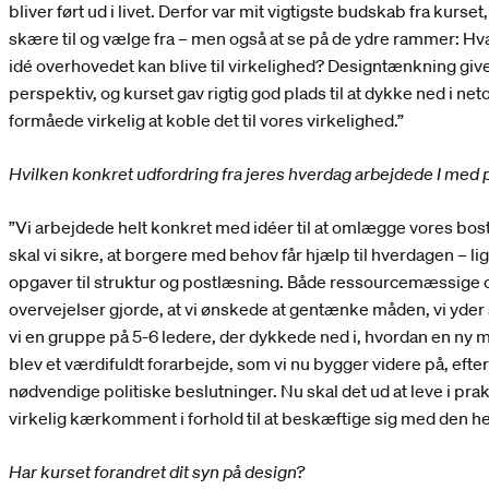
bliver ført ud i livet. Derfor var mit vigtigste budskab fra kurset
skære til og vælge fra – men også at se på de ydre rammer: Hvad 
idé overhovedet kan blive til virkelighed? Designtænkning giv
perspektiv, og kurset gav rigtig god plads til at dykke ned i ne
formåede virkelig at koble det til vores virkelighed.”
Hvilken konkret udfordring fra jeres hverdag arbejdede I med 
”Vi arbejdede helt konkret med idéer til at omlægge vores b
skal vi sikre, at borgere med behov får hjælp til hverdagen – li
opgaver til struktur og postlæsning. Både ressourcemæssige
overvejelser gjorde, at vi ønskede at gentænke måden, vi yder s
vi en gruppe på 5-6 ledere, der dykkede ned i, hvordan en ny 
blev et værdifuldt forarbejde, som vi nu bygger videre på, efter 
nødvendige politiske beslutninger. Nu skal det ud at leve i prak
virkelig kærkomment i forhold til at beskæftige sig med den he
Har kurset forandret dit syn på design?