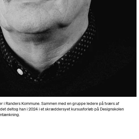
er i Randers Kommune. Sammen med en gruppe ledere på tværs af
det deltog han i 2024 i et skræddersyet kursusforløb på Designskolen
gntænkning.