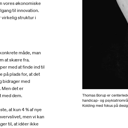
 men vores økonomiske
ang til innovation.
virkelig struktur i
lt konkrete måde, man
om at skære fra.
er med at finde ind til
på plads for, at det
 og bidrager med
. Men det er
et med dem.
Thomas Borup er centerled
handicap- og psykiatriområ
Kolding med fokus på desi
te, at kun 4 % af nye
rhvervslivet, men vi kan
ger til, at idéer ikke