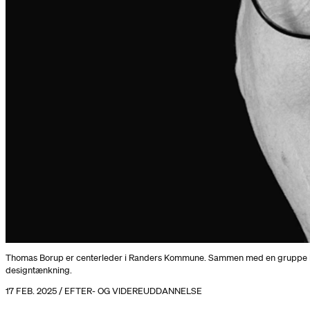
Thomas Borup er centerleder i Randers Kommune. Sammen med en gruppe lede
designtænkning.
17 FEB. 2025 / EFTER- OG VIDEREUDDANNELSE