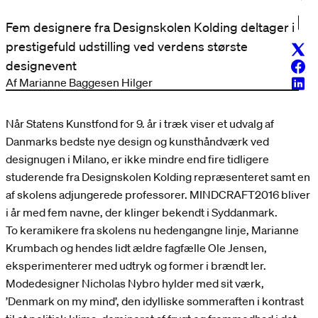
Fem designere fra Designskolen Kolding deltager i
prestigefuld udstilling ved verdens største
Twitt
designevent
Face
Af Marianne Baggesen Hilger
Linke
Når Statens Kunstfond for 9. år i træk viser et udvalg af
Danmarks bedste nye design og kunsthåndværk ved
designugen i Milano, er ikke mindre end fire tidligere
studerende fra Designskolen Kolding repræsenteret samt en
af skolens adjungerede professorer. MINDCRAFT2016 bliver
i år med fem navne, der klinger bekendt i Syddanmark.
To keramikere fra skolens nu hedengangne linje, Marianne
Krumbach og hendes lidt ældre fagfælle Ole Jensen,
eksperimenterer med udtryk og former i brændt ler.
Modedesigner Nicholas Nybro hylder med sit værk,
’Denmark on my mind’, den idylliske sommeraften i kontrast