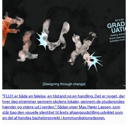
"FLUX er både en følelse, en tilstand og en handling. Det er noget, der
hver dag strømmer gennem skolens lokaler, gennem de studerendes
hænder og videre ud i verden." Sådan siger Mau Højer Lassen, som
står bag den visuelle identitet til årets afgangsudstilling udviklet som
en del af hendes bachelorprojekt i kommunikationsdesign.