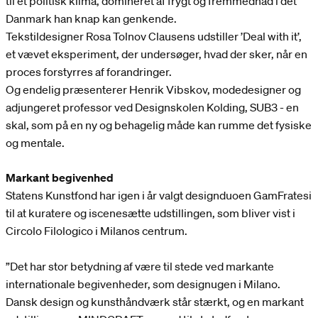
til et politisk klima, domineret af frygt og fremmedhad i det
Danmark han knap kan genkende.
Tekstildesigner Rosa Tolnov Clausens udstiller ’Deal with it’,
et vævet eksperiment, der undersøger, hvad der sker, når en
proces forstyrres af forandringer.
Og endelig præsenterer Henrik Vibskov, modedesigner og
adjungeret professor ved Designskolen Kolding, SUB3 - en
skal, som på en ny og behagelig måde kan rumme det fysiske
og mentale.
Markant begivenhed
Statens Kunstfond har igen i år valgt designduoen GamFratesi
til at kuratere og iscenesætte udstillingen, som bliver vist i
Circolo Filologico i Milanos centrum.
”Det har stor betydning af være til stede ved markante
internationale begivenheder, som designugen i Milano.
Dansk design og kunsthåndværk står stærkt, og en markant