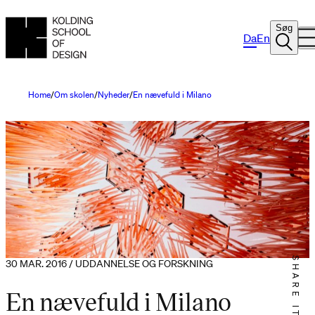
Søg
Da
En
Home
Om skolen
Nyheder
En nævefuld i Milano
SHARE IT
30 MAR. 2016 / UDDANNELSE OG FORSKNING
En nævefuld i Milano