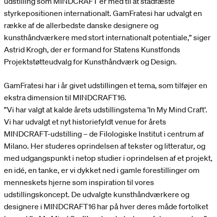
udstilling som MINDCRAFT er med til at stadfæste
styrkepositionen internationalt. GamFratesi har udvalgt en
række af de allerbedste danske designere og
kunsthåndværkere med stort internationalt potentiale,” siger
Astrid Krogh, der er formand for Statens Kunstfonds
Projektstøtteudvalg for Kunsthåndværk og Design.
GamFratesi har i år givet udstillingen et tema, som tilføjer en
ekstra dimension til MINDCRAFT16.
”Vi har valgt at kalde årets udstillingstema ’In My Mind Craft’.
Vi har udvalgt et nyt historiefyldt venue for årets
MINDCRAFT-udstilling – de Filologiske Institut i centrum af
Milano. Her studeres oprindelsen af tekster og litteratur, og
med udgangspunkt i netop studier i oprindelsen af et projekt,
en idé, en tanke, er vi dykket ned i gamle forestillinger om
menneskets hjerne som inspiration til vores
udstillingskoncept. De udvalgte kunsthåndværkere og
designere i MINDCRAFT16 har på hver deres måde fortolket