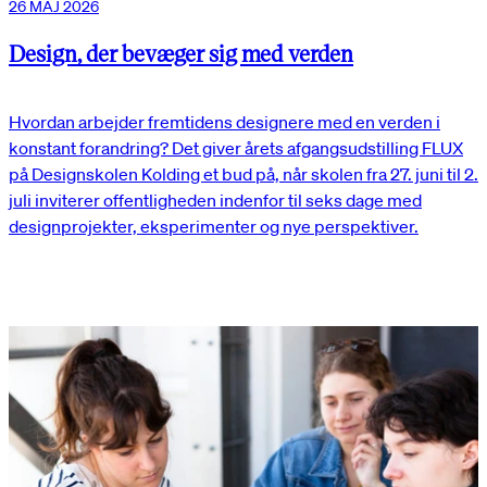
26 MAJ 2026
Design, der bevæger sig med verden
Hvordan arbejder fremtidens designere med en verden i
konstant forandring? Det giver årets afgangsudstilling FLUX
på Designskolen Kolding et bud på, når skolen fra 27. juni til 2.
juli inviterer offentligheden indenfor til seks dage med
designprojekter, eksperimenter og nye perspektiver.