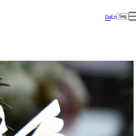
Da
En
Søg