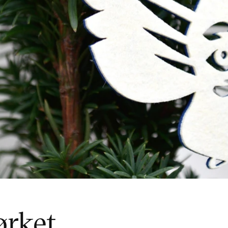
ørket