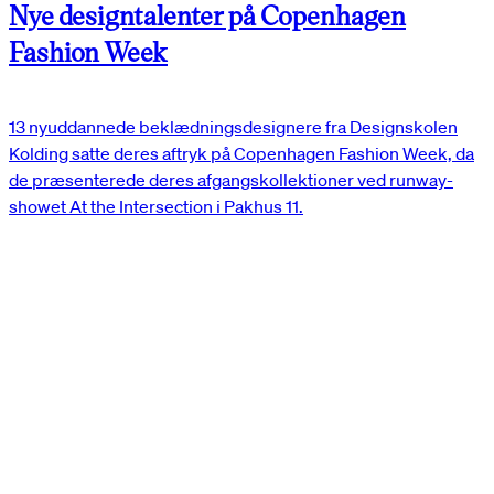
Nye designtalenter på Copenhagen
Fashion Week
13 nyuddannede beklædningsdesignere fra Designskolen
Kolding satte deres aftryk på Copenhagen Fashion Week, da
de præsenterede deres afgangskollektioner ved runway-
showet At the Intersection i Pakhus 11.