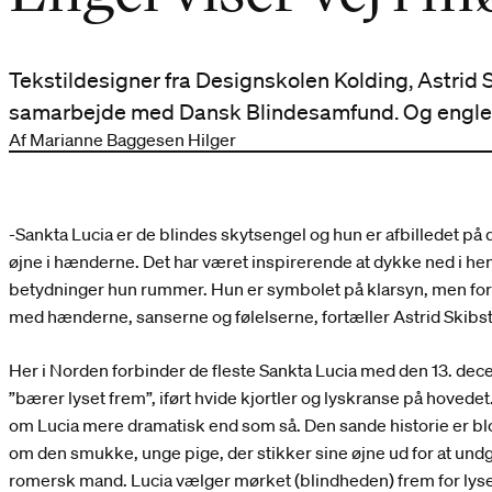
Tekstildesigner fra Designskolen Kolding, Astrid 
samarbejde med Dansk Blindesamfund. Og englen 
Af Marianne Baggesen Hilger
-Sankta Lucia er de blindes skytsengel og hun er afbilledet på
øjne i hænderne. Det har været inspirerende at dykke ned i he
betydninger hun rummer. Hun er symbolet på klarsyn, men for 
med hænderne, sanserne og følelserne, fortæller Astrid Skibs
Her i Norden forbinder de fleste Sankta Lucia med den 13. dec
”bærer lyset frem”, iført hvide kjortler og lyskranse på hovedet
om Lucia mere dramatisk end som så. Den sande historie er bl
om den smukke, unge pige, der stikker sine øjne ud for at u
romersk mand. Lucia vælger mørket (blindheden) frem for lyse