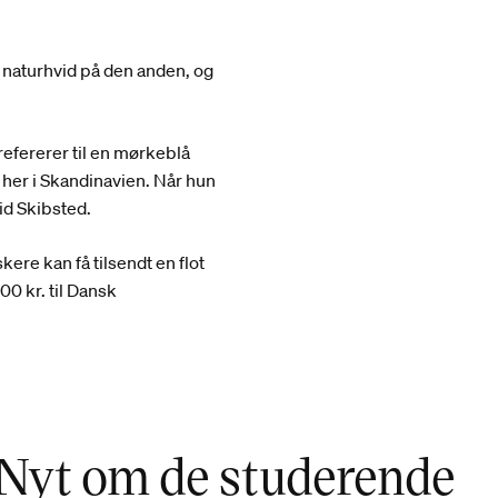
n naturhvid på den anden, og
refererer til en mørkeblå
her i Skandinavien. Når hun
id Skibsted.
kere kan få tilsendt en flot
0 kr. til Dansk
Nyt om de studerende