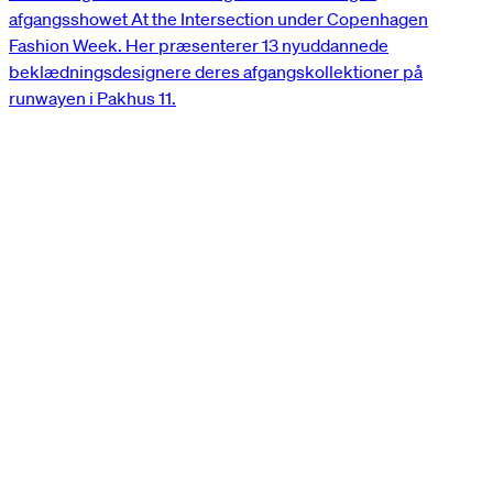
afgangsshowet At the Intersection under Copenhagen
Fashion Week. Her præsenterer 13 nyuddannede
beklædningsdesignere deres afgangskollektioner på
runwayen i Pakhus 11.