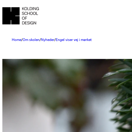
Home
Om skolen
Nyheder
Engel viser vej i mørket