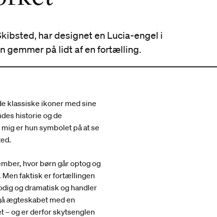
Skibsted, har designet en Lucia-engel i
gemmer på lidt af en fortælling.
 de klassiske ikoner med sine
ndes historie og de
mig er hun symbolet på at se
ted.
ember, hvor børn går optog og
. Men faktisk er fortællingen
odig og dramatisk og handler
ndgå ægteskabet med en
t – og er derfor skytsenglen