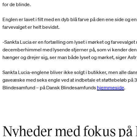
for de blinde.
Englen er lavet i filt med en dyb blå farve på den ene side og e
farvevalget er helt bevidst.
-Sankta Lucia er en fortælling om lyset i mørket og farvevalget 
decemberhimmel med lysende stjerner på, som vi kender den 
hænger og drejer sig, ser man både lyset og mørket, siger Astr
Sankta Lucia-englene bliver ikke solgt i butikker, men alle dans
gaveæske med seks engle ved at indbetale et støttebeløb på 30
Blindesamfund – på Dansk Blindesamfunds
hjemmeside
.
Nyheder med fokus på 