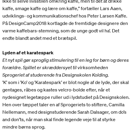
Ikke til selve livsstilen omkring kaffe, men til det at drikke
kaffe, smage kaffe og lære om kaffe,” fortæller Lars Aaen,
udviklings- og kommunikationschef hos Peter Larsen Kaffe.
På DesignCamp2018 kortlagde de fremtidige designere den
varme kaffebars-stemning, som de unge godt vil ha’. Det
endte blandt andet med et brætspil.
Lyden af et karatespark
Et nyt spil gør sproglig stimulering til en leg for børn og deres
forældre. Spillet er skræddersyet til virksomheden
Sprogeriet af studerende fra Designskolen Kolding.
’K’ som i ’Ko’ og ’Karatespark’ er blot nogle af de lyde, der skal
gentages, råbes og kastes velcro-bolde efter, når et
nydesignet legetæppe ruller ud i lydstudiet på Designskolen.
Hen over tæppet taler en af Sprogeriets to stiftere, Camilla
Nellemann, med designstuderende Sarah Dalsager, om do’s
and don’ts, når man skal finde legende veje til at styrke
mindre børns sprog.