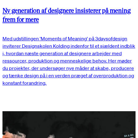
Ny generation af designere insisterer på mening
frem for mere
Med udstillingen 'Moments of Meaning' på 3daysofdesign
inviterer Designskolen Kolding indenfor til et sjældent indblik
i, hvordan næste generation af designere arbejder med
ressourcer, produktion og menneskelige behov. Her møder
du projekter, der undersøger nye måder at skabe, producere
og tænke design på i en verden præget af overproduktion og
konstant forandring.