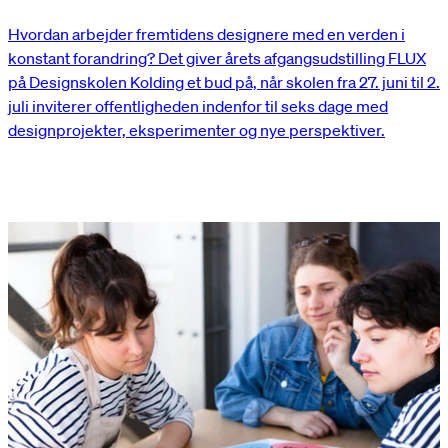
Hvordan arbejder fremtidens designere med en verden i
konstant forandring? Det giver årets afgangsudstilling FLUX
på Designskolen Kolding et bud på, når skolen fra 27. juni til 2.
juli inviterer offentligheden indenfor til seks dage med
designprojekter, eksperimenter og nye perspektiver.