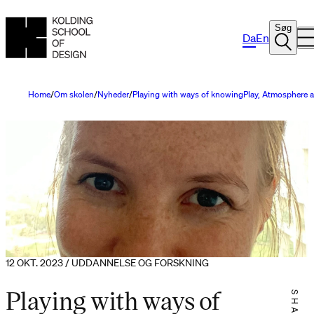
Søg
Da
En
Home
Om skolen
Nyheder
Playing with ways of knowingPlay, Atmosphere a
12 OKT. 2023 / UDDANNELSE OG FORSKNING
Playing with ways of