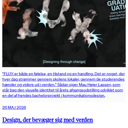
"FLUX er både en følelse, en tilstand og en handling. Det er noget, der
hver dag strømmer gennem skolens lokaler, gennem de studerendes
hænder og videre ud i verden." Sådan siger Mau Højer Lassen, som
står bag den visuelle identitet til årets afgangsudstilling udviklet som
en del af hendes bachelorprojekt i kommunikationsdesign.
26 MAJ 2026
Design, der bevæger sig med verden