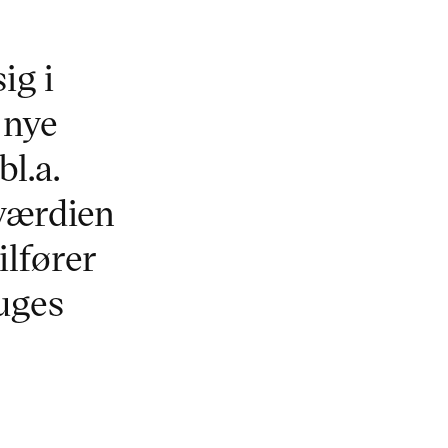
ig i
 nye
l.a.
 værdien
ilfører
uges