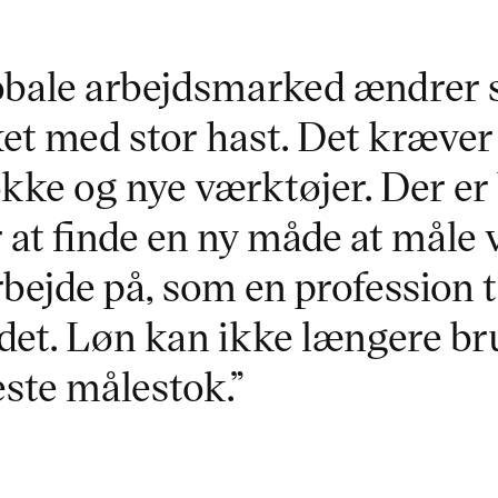
obale arbejdsmarked ændrer s
ket med stor hast. Det kræver
ke og nye værktøjer. Der er b
r at finde en ny måde at måle
rbejde på, som en profession t
et. Løn kan ikke længere br
ste målestok.”