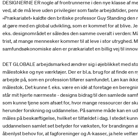
DESIGNERNE ER nogle af frontrunnerne i den nye klasse af m
ved, at de må leve uden privilegier som faste arbejdstider, pe
»Prækariatet« kaldte den britiske professor Guy Standing den ny
at gøre med en global udvikling, som er kommet for at blive. Je
eks. designområdet er således den samme overalt i verden: Må
trist, at mange mennesker kommer til at leve i stor utryghed. 
samfundsøkonomiske alen er prækariatet en billig vej til innov
DET GLOBALE arbejdsmarked ændrer sig i øjeblikket med stor
målestokke og nye værktøjer. Der er bl.a. brug for at finde en 
arbejde på, som en profession tilfører samfundet. Løn kan ik
målestok. Det kunne f. eks. være en idé at foretage en beregni
står mit hjerte nærmeste - designs bidrag til den samlede sa
som kunne tjene som afsæt for, hvor mange ressourcer der sk
herunder forskning og uddannelse. På samme måde kan en udd
måles på beskæftigelse, hvilket er tilfældet i dag. I stedet ku
uddannelsen samlet set betyder for væksten, for brandingen a
åbenlyst behov for, at fagforeninger og A-kasser, ja hele velfæ