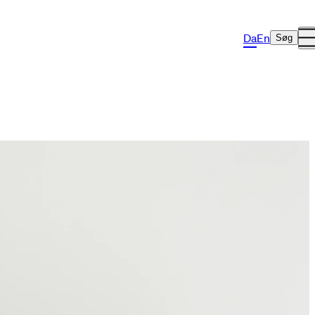
Da
En
Søg