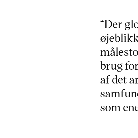
“Der gl
øjeblik
målestok
brug fo
af det a
samfund
som ene