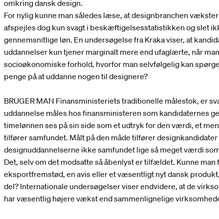
omkring dansk design.
For nylig kunne man således læse, at designbranchen vækster
afspejles dog kun svagt i beskæftigelsesstatistikken og slet i
gennemsnitlige løn. En undersøgelse fra Kraka viser, at kandid
uddannelser kun tjener marginalt mere end ufaglærte, når man 
socioøkonomiske forhold, hvorfor man selvfølgelig kan spørge: 
penge på at uddanne nogen til designere?
BRUGER MAN Finansministeriets traditionelle målestok, er sva
uddannelse måles hos finansministeren som kandidaternes ge
timelønnen ses på sin side som et udtryk for den værdi, et m
tilfører samfundet. Målt på den måde tilfører designkandidate
designuddannelserne ikke samfundet lige så meget værdi so
Det, selv om det modsatte så åbenlyst er tilfældet. Kunne man fo
eksportfremstød, en avis eller et væsentligt nyt dansk produkt,
del? Internationale undersøgelser viser endvidere, at de virk
har væsentlig højere vækst end sammenlignelige virksomhede