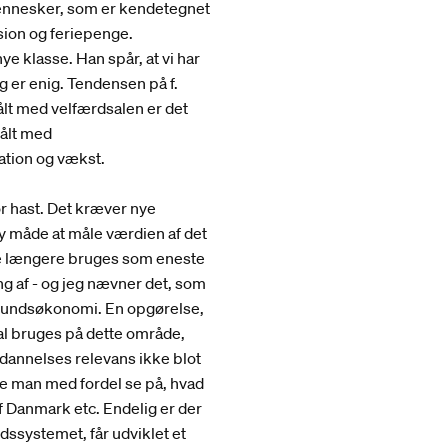
ennesker, som er kendetegnet
nsion og feriepenge.
e klasse. Han spår, at vi har
g er enig. Tendensen på f.
lt med velfærdsalen er det
Målt med
ation og vækst.
 hast. Det kræver nye
ny måde at måle værdien af det
ke længere bruges som eneste
ng af - og jeg nævner det, som
mfundsøkonomi. En opgørelse,
al bruges på dette område,
annelses relevans ikke blot
nne man med fordel se på, hvad
f Danmark etc. Endelig er der
rdssystemet, får udviklet et