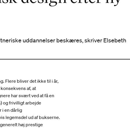
stneriske uddannelser beskæres, skriver Elsebeth
ere bliver det ikke til i år,
 konsekvens af, at
nere har svært ved at få en
 og frivilligt arbejde
i en dårlig
 vis legemsdel ud af bukserne.
g generelt høj prestige