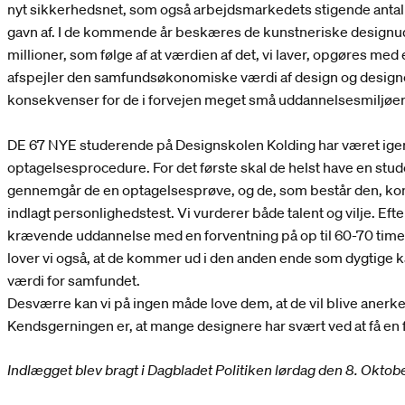
nyt sikkerhedsnet, som også arbejdsmarkedets stigende antal l
gavn af. I de kommende år beskæres de kunstneriske desig
millioner, som følge af at værdien af det, vi laver, opgøres med
afspejler den samfundsøkonomiske værdi af design og designere
konsekvenser for de i forvejen meget små uddannelsesmiljøer
DE 67 NYE studerende på Designskolen Kolding har været ig
optagelsesprocedure. For det første skal de helst have en stu
gennemgår de en optagelsesprøve, og de, som består den, kom
indlagt personlighedstest. Vi vurderer både talent og vilje. Ef
krævende uddannelse med en forventning på op til 60-70 time
lover vi også, at de kommer ud i den anden ende som dygtige k
værdi for samfundet.
Desværre kan vi på ingen måde love dem, at de vil blive anerke
Kendsgerningen er, at mange designere har svært ved at få en fa
Indlægget blev bragt i Dagbladet Politiken lørdag den 8. Oktob