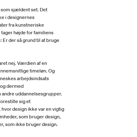
 som sjældent set. Det
kke i designernes
ater fra kunstneriske
tager højde for familiens
Er der så grund til at bruge
ret nej. Værdien af en
nnemsnitlige timeløn. Og
enneskes arbejdsindsats
r og dermed
m andre uddannelsesgrupper.
restille sig et
 hvor design ikke var en vigtig
somheder, som bruger design,
r, som ikke bruger design.