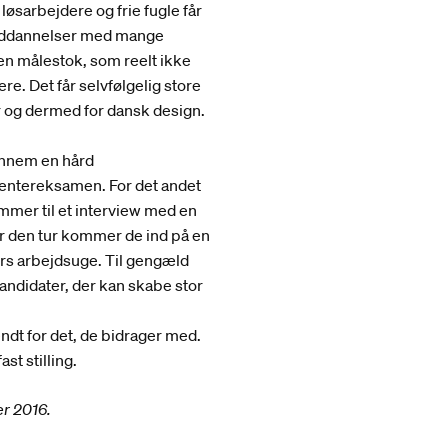
øsarbejdere og frie fugle får
nuddannelser med mange
 en målestok, som reelt ikke
. Det får selvfølgelig store
 og dermed for dansk design.
ennem en hård
dentereksamen. For det andet
mer til et interview med en
ter den tur kommer de ind på en
rs arbejdsuge. Til gengæld
andidater, der kan skabe stor
ndt for det, de bidrager med.
st stilling.
er 2016.