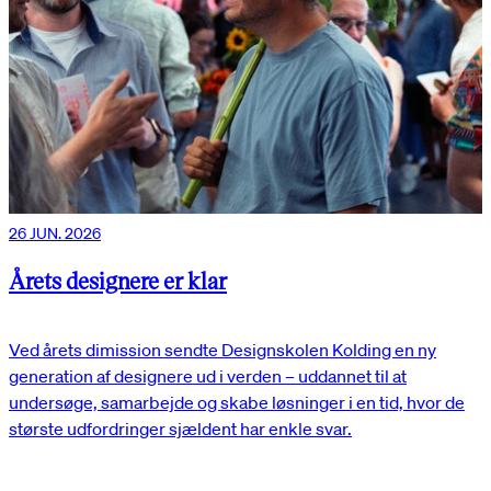
26 JUN. 2026
Årets designere er klar
Ved årets dimission sendte Designskolen Kolding en ny
generation af designere ud i verden – uddannet til at
undersøge, samarbejde og skabe løsninger i en tid, hvor de
største udfordringer sjældent har enkle svar.