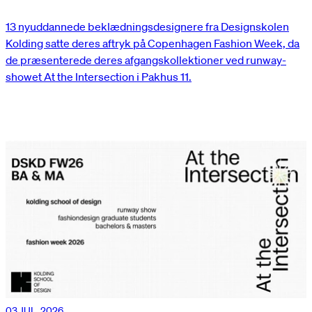
13 nyuddannede beklædningsdesignere fra Designskolen
Kolding satte deres aftryk på Copenhagen Fashion Week, da
de præsenterede deres afgangskollektioner ved runway-
showet At the Intersection i Pakhus 11.
03 JUL. 2026