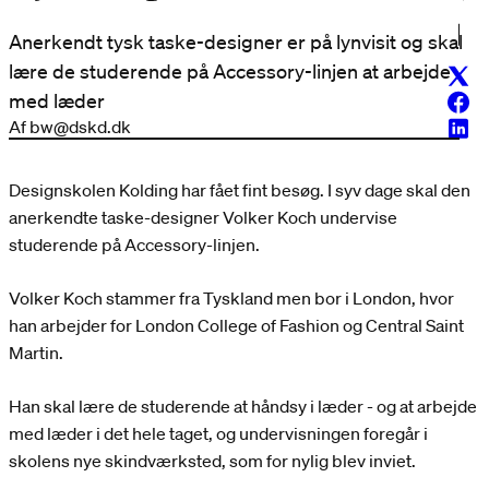
Anerkendt tysk taske-designer er på lynvisit og skal
lære de studerende på Accessory-linjen at arbejde
Twitt
med læder
Face
Af bw@dskd.dk
Linke
Designskolen Kolding har fået fint besøg. I syv dage skal den
anerkendte taske-designer Volker Koch undervise
studerende på Accessory-linjen.
Volker Koch stammer fra Tyskland men bor i London, hvor
han arbejder for London College of Fashion og Central Saint
Martin.
Han skal lære de studerende at håndsy i læder - og at arbejde
med læder i det hele taget, og undervisningen foregår i
skolens nye skindværksted, som for nylig blev inviet.