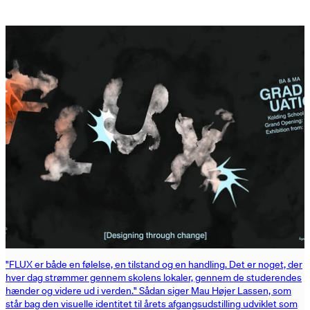
"FLUX er både en følelse, en tilstand og en handling. Det er noget, der
hver dag strømmer gennem skolens lokaler, gennem de studerendes
hænder og videre ud i verden." Sådan siger Mau Højer Lassen, som
står bag den visuelle identitet til årets afgangsudstilling udviklet som