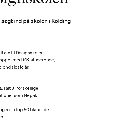
 søgt ind på skolen i Kolding
 øje til Designskolen i
et toppet med 102 studerende,
 end sidste år.
 I alt 31 forskellige
nationer som Nepal,
ngerer i top 50 blandt de
rm.