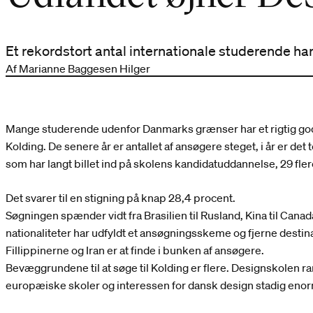
Et rekordstort antal internationale studerende har
Af Marianne Baggesen Hilger
Mange studerende udenfor Danmarks grænser har et rigtig godt
Kolding. De senere år er antallet af ansøgere steget, i år er d
som har langt billet ind på skolens kandidatuddannelse, 29 flere
Det svarer til en stigning på knap 28,4 procent.
Søgningen spænder vidt fra Brasilien til Rusland, Kina til Canada.
nationaliteter har udfyldt et ansøgningsskeme og fjerne desti
Fillippinerne og Iran er at finde i bunken af ansøgere.
Bevæggrundene til at søge til Kolding er flere. Designskolen ra
europæiske skoler og interessen for dansk design stadig eno