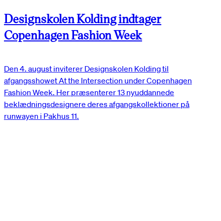
Designskolen Kolding indtager
Copenhagen Fashion Week
Den 4. august inviterer Designskolen Kolding til
afgangsshowet At the Intersection under Copenhagen
Fashion Week. Her præsenterer 13 nyuddannede
beklædningsdesignere deres afgangskollektioner på
runwayen i Pakhus 11.