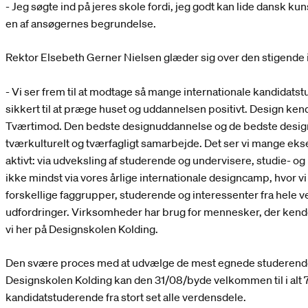
- Jeg søgte ind på jeres skole fordi, jeg godt kan lide dansk k
en af ansøgernes begrundelse.
Rektor Elsebeth Gerner Nielsen glæder sig over den stigende 
- Vi ser frem til at modtage så mange internationale kandidat
sikkert til at præge huset og uddannelsen positivt. Design ke
Tværtimod. Den bedste designuddannelse og de bedste desi
tværkulturelt og tværfagligt samarbejde. Det ser vi mange eks
aktivt: via udveksling af studerende og undervisere, studie- og
ikke mindst via vores årlige internationale designcamp, hvor v
forskellige faggrupper, studerende og interessenter fra hele v
udfordringer. Virksomheder har brug for mennesker, der ken
vi her på Designskolen Kolding.
Den svære proces med at udvælge de mest egnede studerende 
Designskolen Kolding kan den 31/08/byde velkommen til i alt 7
kandidatstuderende fra stort set alle verdensdele.