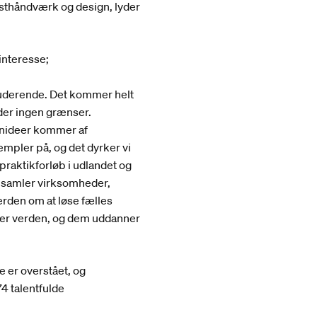
unsthåndværk og design, lyder
interesse;
studerende. Det kommer helt
nder ingen grænser.
gnideer kommer af
empler på, og det dyrker vi
 praktikforløb i udlandet og
i samler virksomheder,
erden om at løse fælles
der verden, og dem uddanner
er overstået, og
4 talentfulde