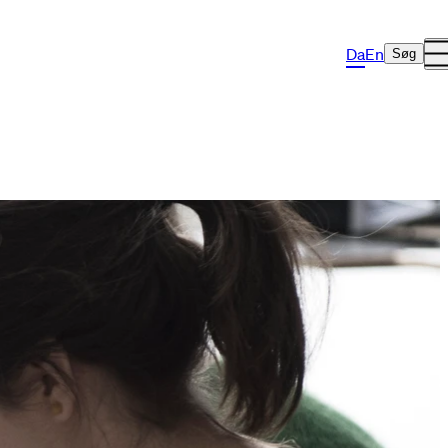
Da
En
Søg