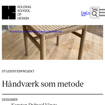
Søg
Da
En
Home
Om skolen
Håndværk som metode
STUDENTERPROJEKT
Håndværk som metode
DESIGNER
Karsten Dybvad Vinge