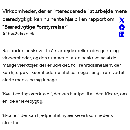
Virksomheder, der er interesserede i at arbejde mere
bæredygtigt, kan nu hente hjælp i en rapport om
Twitt
”Bæredygtige Forstyrrelser”
Face
Af bw@dskd.dk
Linke
Rapporten beskriver to års arbejde mellem designere og
virksomheder, og den rummer bl.a. en beskrivelse af de
mange værktøjer, der er udviklet, fx 'Fremtidslinealen', der
kan hjælpe virksomhederne til at se meget langt frem ved at
starte med at se sig tilbage.
'Kvalificeringsværktøjet', der kan hjælpe til at identificere, om
en ide er levedygtig.
'8-tallet', der kan hjælpe til at nytænke virksomhedens
struktur.