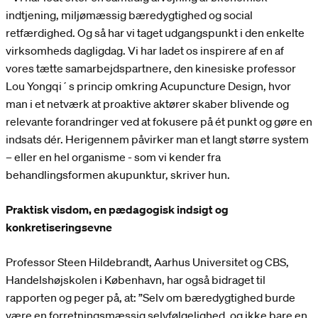
indtjening, miljømæssig bæredygtighed og social
retfærdighed. Og så har vi taget udgangspunkt i den enkelte
virksomheds dagligdag. Vi har ladet os inspirere af en af
vores tætte samarbejdspartnere, den kinesiske professor
Lou Yongqi´s princip omkring Acupuncture Design, hvor
man i et netværk at proaktive aktører skaber blivende og
relevante forandringer ved at fokusere på ét punkt og gøre en
indsats dér. Herigennem påvirker man et langt større system
– eller en hel organisme - som vi kender fra
behandlingsformen akupunktur, skriver hun.
Praktisk visdom, en pædagogisk indsigt og
konkretiseringsevne
Professor Steen Hildebrandt, Aarhus Universitet og CBS,
Handelshøjskolen i København, har også bidraget til
rapporten og peger på, at: ”Selv om bæredygtighed burde
være en forretningsmæssig selvfølgelighed, og ikke bare en