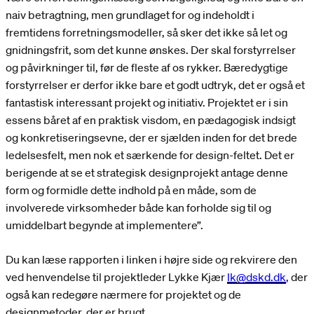
naiv betragtning, men grundlaget for og indeholdt i
fremtidens forretningsmodeller, så sker det ikke så let og
gnidningsfrit, som det kunne ønskes. Der skal forstyrrelser
og påvirkninger til, før de fleste af os rykker. Bæredygtige
forstyrrelser er derfor ikke bare et godt udtryk, det er også et
fantastisk interessant projekt og initiativ. Projektet er i sin
essens båret af en praktisk visdom, en pædagogisk indsigt
og konkretiseringsevne, der er sjælden inden for det brede
ledelsesfelt, men nok et særkende for design-feltet. Det er
berigende at se et strategisk designprojekt antage denne
form og formidle dette indhold på en måde, som de
involverede virksomheder både kan forholde sig til og
umiddelbart begynde at implementere”.
Du kan læse rapporten i linken i højre side og rekvirere den
ved henvendelse til projektleder Lykke Kjær
lk@dskd.dk
, der
også kan redegøre nærmere for projektet og de
designmetoder, der er brugt.