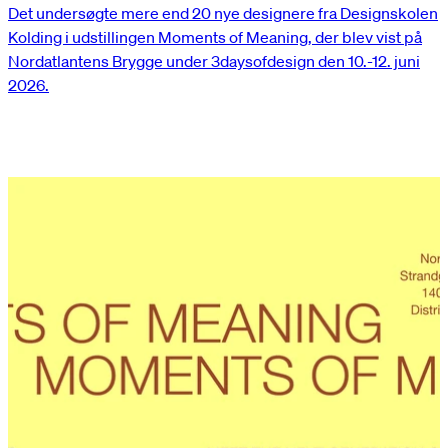
Det undersøgte mere end 20 nye designere fra Designskolen
Kolding i udstillingen Moments of Meaning, der blev vist på
Nordatlantens Brygge under 3daysofdesign den 10.-12. juni
2026.