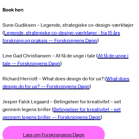
Book her:
Sune Gudiksen – Legende, strategiske co-design-værktøjer
(
Legende, strategiske co-design-værktøjer - fra 15 års
forskning og praksis — Forskningens Døgn
)
Line Gad Christiansen – At få de unge i tale (
At få de unge i
tale — Forskningens Døgn
)
Richard Herriott – What does design do for us? (
What does
design do for us? — Forskningens Døgn
)
Jesper Falck Legaard – Betingelser for kreativitet – set
gennem legens briller (
Betingelser for kreativitet – set
gennem legens briller — Forskningens Døgn
)
Læs om Forskningens Døgn