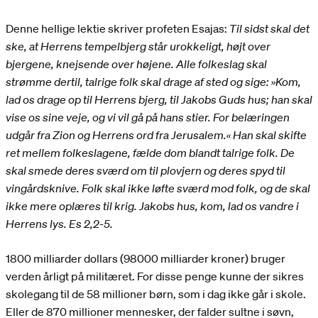
Denne hellige lektie skriver profeten Esajas:
Til sidst skal det
ske, at Herrens tempelbjerg står urokkeligt, højt over
bjergene, knejsende over højene. Alle folkeslag skal
strømme dertil, talrige folk skal drage af sted og sige: »Kom,
lad os drage op til Herrens bjerg, til Jakobs Guds hus; han skal
vise os sine veje, og vi vil gå på hans stier. For belæringen
udgår fra Zion og Herrens ord fra Jerusalem.« Han skal skifte
ret mellem folkeslagene, fælde dom blandt talrige folk. De
skal smede deres sværd om til plovjern og deres spyd til
vingårdsknive. Folk skal ikke løfte sværd mod folk, og de skal
ikke mere oplæres til krig. Jakobs hus, kom, lad os vandre i
Herrens lys. Es 2,2-5.
1800 milliarder dollars (98000 milliarder kroner) bruger
verden årligt på militæret. For disse penge kunne der sikres
skolegang til de 58 millioner børn, som i dag ikke går i skole.
Eller de 870 millioner mennesker, der falder sultne i søvn,