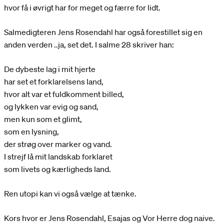
hvor få i øvrigt har for meget og færre for lidt.
Salmedigteren Jens Rosendahl har også forestillet sig en
anden verden ..ja, set det. I salme 28 skriver han:
De dybeste lag i mit hjerte
har set et forklarelsens land,
hvor alt var et fuldkomment billed,
og lykken var evig og sand,
men kun som et glimt,
som en lysning,
der strøg over marker og vand.
I strejf lå mit landskab forklaret
som livets og kærligheds land.
Ren utopi kan vi også vælge at tænke.
Kors hvor er Jens Rosendahl, Esajas og Vor Herre dog naive.