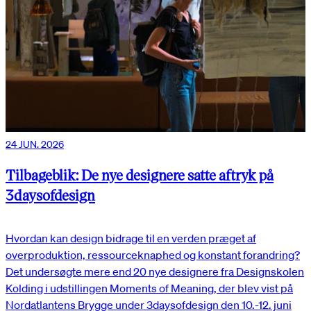
24 JUN. 2026
Tilbageblik: De nye designere satte aftryk på
3daysofdesign
Hvordan kan design bidrage til en verden præget af
overproduktion, ressourceknaphed og konstant forandring?
Det undersøgte mere end 20 nye designere fra Designskolen
Kolding i udstillingen Moments of Meaning, der blev vist på
Nordatlantens Brygge under 3daysofdesign den 10.-12. juni