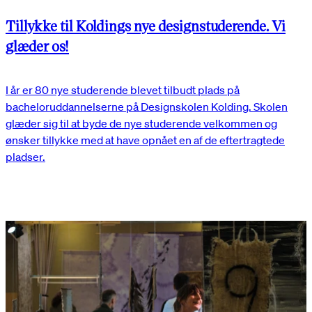
Tillykke til Koldings nye designstuderende. Vi
glæder os!
I år er 80 nye studerende blevet tilbudt plads på
bacheloruddannelserne på Designskolen Kolding. Skolen
glæder sig til at byde de nye studerende velkommen og
ønsker tillykke med at have opnået en af de eftertragtede
pladser.