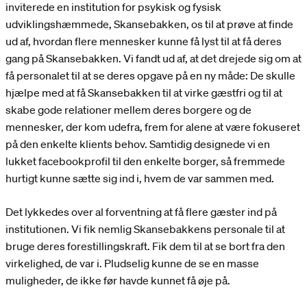
inviterede en institution for psykisk og fysisk
udviklingshæmmede, Skansebakken, os til at prøve at finde
ud af, hvordan flere mennesker kunne få lyst til at få deres
gang på Skansebakken. Vi fandt ud af, at det drejede sig om at
få personalet til at se deres opgave på en ny måde: De skulle
hjælpe med at få Skansebakken til at virke gæstfri og til at
skabe gode relationer mellem deres borgere og de
mennesker, der kom udefra, frem for alene at være fokuseret
på den enkelte klients behov. Samtidig designede vi en
lukket facebookprofil til den enkelte borger, så fremmede
hurtigt kunne sætte sig ind i, hvem de var sammen med.
Det lykkedes over al forventning at få flere gæster ind på
institutionen. Vi fik nemlig Skansebakkens personale til at
bruge deres forestillingskraft. Fik dem til at se bort fra den
virkelighed, de var i. Pludselig kunne de se en masse
muligheder, de ikke før havde kunnet få øje på.