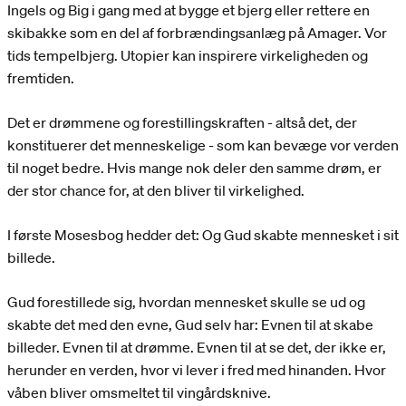
Ingels og Big i gang med at bygge et bjerg eller rettere en
skibakke som en del af forbrændingsanlæg på Amager. Vor
tids tempelbjerg. Utopier kan inspirere virkeligheden og
fremtiden.
Det er drømmene og forestillingskraften - altså det, der
konstituerer det menneskelige - som kan bevæge vor verden
til noget bedre. Hvis mange nok deler den samme drøm, er
der stor chance for, at den bliver til virkelighed.
I første Mosesbog hedder det: Og Gud skabte mennesket i sit
billede.
Gud forestillede sig, hvordan mennesket skulle se ud og
skabte det med den evne, Gud selv har: Evnen til at skabe
billeder. Evnen til at drømme. Evnen til at se det, der ikke er,
herunder en verden, hvor vi lever i fred med hinanden. Hvor
våben bliver omsmeltet til vingårdsknive.