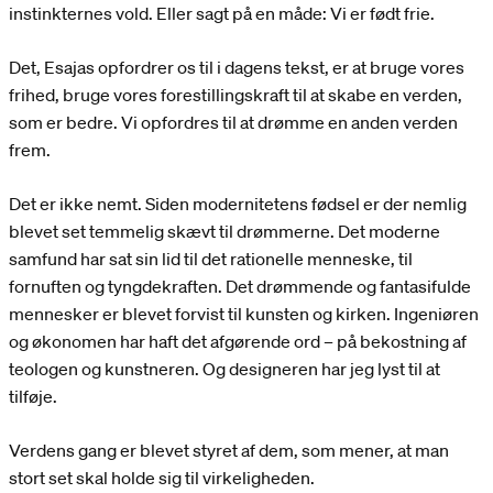
instinkternes vold. Eller sagt på en måde: Vi er født frie.
Det, Esajas opfordrer os til i dagens tekst, er at bruge vores
frihed, bruge vores forestillingskraft til at skabe en verden,
som er bedre. Vi opfordres til at drømme en anden verden
frem.
Det er ikke nemt. Siden modernitetens fødsel er der nemlig
blevet set temmelig skævt til drømmerne. Det moderne
samfund har sat sin lid til det rationelle menneske, til
fornuften og tyngdekraften. Det drømmende og fantasifulde
mennesker er blevet forvist til kunsten og kirken. Ingeniøren
og økonomen har haft det afgørende ord – på bekostning af
teologen og kunstneren. Og designeren har jeg lyst til at
tilføje.
Verdens gang er blevet styret af dem, som mener, at man
stort set skal holde sig til virkeligheden.