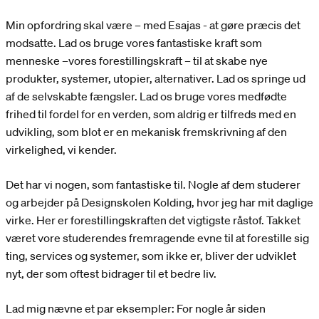
Min opfordring skal være – med Esajas - at gøre præcis det
modsatte. Lad os bruge vores fantastiske kraft som
menneske –vores forestillingskraft – til at skabe nye
produkter, systemer, utopier, alternativer. Lad os springe ud
af de selvskabte fængsler. Lad os bruge vores medfødte
frihed til fordel for en verden, som aldrig er tilfreds med en
udvikling, som blot er en mekanisk fremskrivning af den
virkelighed, vi kender.
Det har vi nogen, som fantastiske til. Nogle af dem studerer
og arbejder på Designskolen Kolding, hvor jeg har mit daglige
virke. Her er forestillingskraften det vigtigste råstof. Takket
været vore studerendes fremragende evne til at forestille sig
ting, services og systemer, som ikke er, bliver der udviklet
nyt, der som oftest bidrager til et bedre liv.
Lad mig nævne et par eksempler: For nogle år siden