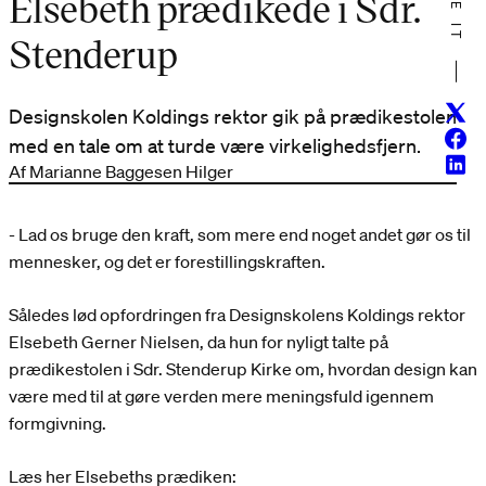
Elsebeth prædikede i Sdr.
Stenderup
Twitt
Designskolen Koldings rektor gik på prædikestolen
Face
med en tale om at turde være virkelighedsfjern.
Linke
Af Marianne Baggesen Hilger
- Lad os bruge den kraft, som mere end noget andet gør os til
mennesker, og det er forestillingskraften.
Således lød opfordringen fra Designskolens Koldings rektor
Elsebeth Gerner Nielsen, da hun for nyligt talte på
prædikestolen i Sdr. Stenderup Kirke om, hvordan design kan
være med til at gøre verden mere meningsfuld igennem
formgivning.
Læs her Elsebeths prædiken: