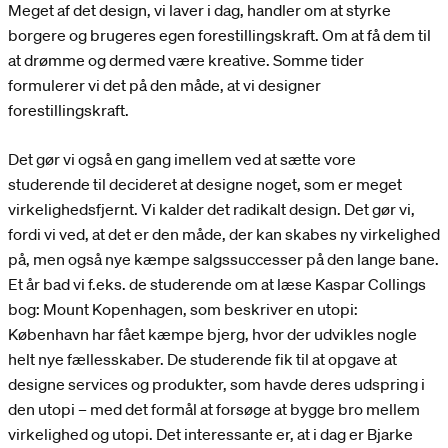
Meget af det design, vi laver i dag, handler om at styrke
borgere og brugeres egen forestillingskraft. Om at få dem til
at drømme og dermed være kreative. Somme tider
formulerer vi det på den måde, at vi designer
forestillingskraft.
Det gør vi også en gang imellem ved at sætte vore
studerende til decideret at designe noget, som er meget
virkelighedsfjernt. Vi kalder det radikalt design. Det gør vi,
fordi vi ved, at det er den måde, der kan skabes ny virkelighed
på, men også nye kæmpe salgssuccesser på den lange bane.
Et år bad vi f.eks. de studerende om at læse Kaspar Collings
bog: Mount Kopenhagen, som beskriver en utopi:
København har fået kæmpe bjerg, hvor der udvikles nogle
helt nye fællesskaber. De studerende fik til at opgave at
designe services og produkter, som havde deres udspring i
den utopi – med det formål at forsøge at bygge bro mellem
virkelighed og utopi. Det interessante er, at i dag er Bjarke