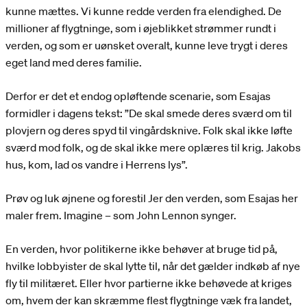
kunne mættes. Vi kunne redde verden fra elendighed. De
millioner af flygtninge, som i øjeblikket strømmer rundt i
verden, og som er uønsket overalt, kunne leve trygt i deres
eget land med deres familie.
Derfor er det et endog opløftende scenarie, som Esajas
formidler i dagens tekst: ”De skal smede deres sværd om til
plovjern og deres spyd til vingårdsknive. Folk skal ikke løfte
sværd mod folk, og de skal ikke mere oplæres til krig. Jakobs
hus, kom, lad os vandre i Herrens lys”.
Prøv og luk øjnene og forestil Jer den verden, som Esajas her
maler frem. Imagine – som John Lennon synger.
En verden, hvor politikerne ikke behøver at bruge tid på,
hvilke lobbyister de skal lytte til, når det gælder indkøb af nye
fly til militæret. Eller hvor partierne ikke behøvede at kriges
om, hvem der kan skræmme flest flygtninge væk fra landet,