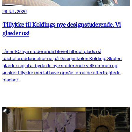
28 JUL. 2026
Tillykke til Koldings nye designstuderende. Vi
glæder os!
I år er 80 nye studerende blevet tilbudt plads på
bacheloruddannelserne på Designskolen Kolding. Skolen
glæder sig til at byde de nye studerende velkommen og
ønsker tillykke med at have opnået en af de eftertragtede
pladser.