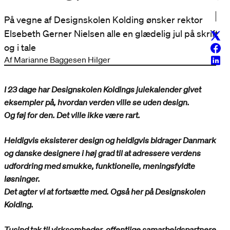
På vegne af Designskolen Kolding ønsker rektor
Elsebeth Gerner Nielsen alle en glædelig jul på skrift
Twitt
og i tale
Face
Af Marianne Baggesen Hilger
Linke
I 23 dage har Designskolen Koldings julekalender givet
eksempler på, hvordan verden ville se uden design.
Og føj for den. Det ville ikke være rart.
Heldigvis eksisterer design og heldigvis bidrager Danmark
og danske designere i høj grad til at adressere verdens
udfordring med smukke, funktionelle, meningsfyldte
løsninger.
Det agter vi at fortsætte med. Også her på Designskolen
Kolding.
Tusind tak til virksomheder, offentlige samarbejdspartnere,