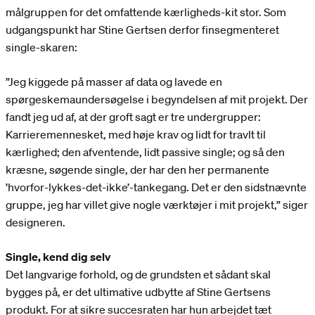
målgruppen for det omfattende kærligheds-kit stor. Som
udgangspunkt har Stine Gertsen derfor finsegmenteret
single-skaren:
”Jeg kiggede på masser af data og lavede en
spørgeskemaundersøgelse i begyndelsen af mit projekt. Der
fandt jeg ud af, at der groft sagt er tre undergrupper:
Karrieremennesket, med høje krav og lidt for travlt til
kærlighed; den afventende, lidt passive single; og så den
kræsne, søgende single, der har den her permanente
’hvorfor-lykkes-det-ikke’-tankegang. Det er den sidstnævnte
gruppe, jeg har villet give nogle værktøjer i mit projekt,” siger
designeren.
Single, kend dig selv
Det langvarige forhold, og de grundsten et sådant skal
bygges på, er det ultimative udbytte af Stine Gertsens
produkt. For at sikre succesraten har hun arbejdet tæt