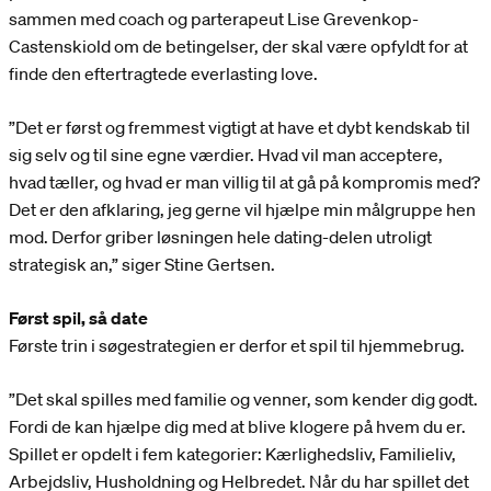
sammen med coach og parterapeut Lise Grevenkop-
Castenskiold om de betingelser, der skal være opfyldt for at
finde den eftertragtede everlasting love.
”Det er først og fremmest vigtigt at have et dybt kendskab til
sig selv og til sine egne værdier. Hvad vil man acceptere,
hvad tæller, og hvad er man villig til at gå på kompromis med?
Det er den afklaring, jeg gerne vil hjælpe min målgruppe hen
mod. Derfor griber løsningen hele dating-delen utroligt
strategisk an,” siger Stine Gertsen.
Først spil, så date
Første trin i søgestrategien er derfor et spil til hjemmebrug.
”Det skal spilles med familie og venner, som kender dig godt.
Fordi de kan hjælpe dig med at blive klogere på hvem du er.
Spillet er opdelt i fem kategorier: Kærlighedsliv, Familieliv,
Arbejdsliv, Husholdning og Helbredet. Når du har spillet det