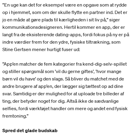
”En uge kan det for eksempel være en opgave som at rydde
op i hjemmet, som om der skulle flytte en partner ind. Det er
jo en måde at gøre plads til kærligheden i sit liv på,” siger
kommunikationsdesigneren. Hertil kommer en app, der er
langt fra de eksisterende dating-apps, fordi fokus på ny er på
indre værdier frem for den ydre, fysiske tiltrækning, som
Stine Gertsen mener hurtigt fuser ud:
”App’en matcher de fem kategorier fra kend-dig-selv-spillet
og stiller spørgsmål som ’vil du gerne giftes’, ’hvor mange
børn vil du have’ og den slags. Så bliver du matchet med de
andre brugere af app’en, der lægger sig tættest op ad dine
svar. Samtidig er der mulighed for at uploade tre billeder af
ting, der betyder noget for dig. Altså ikke de sædvanlige
selfies, fordi værktøjet handler om mere og andet end fysisk
fremtoning.”
Spred det glade budskab