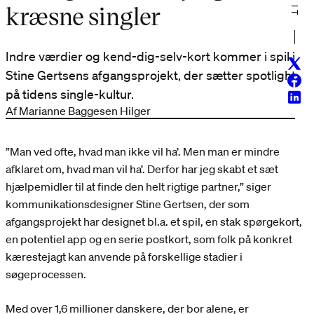
kræsne singler
Indre værdier og kend-dig-selv-kort kommer i spil i
Twitt
Stine Gertsens afgangsprojekt, der sætter spotlight
Face
på tidens single-kultur.
Linke
Af Marianne Baggesen Hilger
”Man ved ofte, hvad man ikke vil ha’. Men man er mindre
afklaret om, hvad man vil ha’. Derfor har jeg skabt et sæt
hjælpemidler til at finde den helt rigtige partner,” siger
kommunikationsdesigner Stine Gertsen, der som
afgangsprojekt har designet bl.a. et spil, en stak spørgekort,
en potentiel app og en serie postkort, som folk på konkret
kærestejagt kan anvende på forskellige stadier i
søgeprocessen.
Med over 1,6 millioner danskere, der bor alene, er