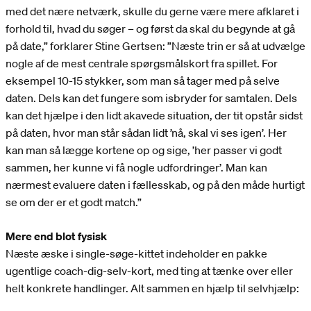
med det nære netværk, skulle du gerne være mere afklaret i
forhold til, hvad du søger – og først da skal du begynde at gå
på date,” forklarer Stine Gertsen: ”Næste trin er så at udvælge
nogle af de mest centrale spørgsmålskort fra spillet. For
eksempel 10-15 stykker, som man så tager med på selve
daten. Dels kan det fungere som isbryder for samtalen. Dels
kan det hjælpe i den lidt akavede situation, der tit opstår sidst
på daten, hvor man står sådan lidt ’nå, skal vi ses igen’. Her
kan man så lægge kortene op og sige, ’her passer vi godt
sammen, her kunne vi få nogle udfordringer’. Man kan
nærmest evaluere daten i fællesskab, og på den måde hurtigt
se om der er et godt match.”
Mere end blot fysisk
Næste æske i single-søge-kittet indeholder en pakke
ugentlige coach-dig-selv-kort, med ting at tænke over eller
helt konkrete handlinger. Alt sammen en hjælp til selvhjælp: