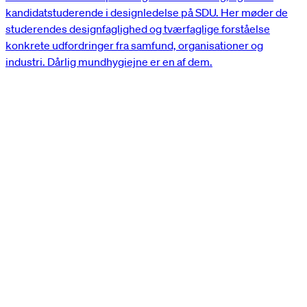
kandidatstuderende i designledelse på SDU. Her møder de
studerendes designfaglighed og tværfaglige forståelse
konkrete udfordringer fra samfund, organisationer og
industri. Dårlig mundhygiejne er en af dem.