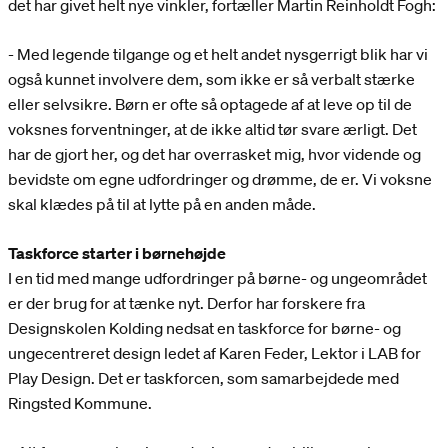
det har givet helt nye vinkler, fortæller Martin Reinholdt Fogh:
- Med legende tilgange og et helt andet nysgerrigt blik har vi
også kunnet involvere dem, som ikke er så verbalt stærke
eller selvsikre. Børn er ofte så optagede af at leve op til de
voksnes forventninger, at de ikke altid tør svare ærligt. Det
har de gjort her, og det har overrasket mig, hvor vidende og
bevidste om egne udfordringer og drømme, de er. Vi voksne
skal klædes på til at lytte på en anden måde.
Taskforce starter i børnehøjde
I en tid med mange udfordringer på børne- og ungeområdet
er der brug for at tænke nyt. Derfor har forskere fra
Designskolen Kolding nedsat en taskforce for børne- og
ungecentreret design ledet af Karen Feder, Lektor i LAB for
Play Design. Det er taskforcen, som samarbejdede med
Ringsted Kommune.