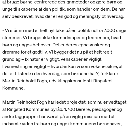
at bruge børne-centrerede designmetoder og gøre børn og
unge til skaberne af den politik, som handler om dem. De har
selv beskrevet, hvad der er en god og meningsfyldt hverdag.
- Vi står nu med et helt nyt take på en politik ud fra 7.000 unge
stemmer. Vi bruger ikke formodninger og teorier om, hvad
børn og unges behov er. Det er deres egne ønsker og
drømme for et godt liv. Vi bygger det nu på et helt reelt
grundlag – fx natur er vigtigt, venskaber er vigtigt,
livsmestring er vigtigt – hvordan kan vi som voksne sikre, at
det er til stede i den hverdag, som børnene har?, forklarer
Martin Reinholdt Fogh, udviklingskonsulent i Ringsted
Kommune.
Martin Reinholdt Fogh har ledet projektet, som nu er vedtaget
af Ringsted Kommunes byråd. 1.700 lærere, pædagoger og
andre faggrupper har været på en vigtig mission med at
indsamle viden fra børn og unge i kommunens børnehaver,