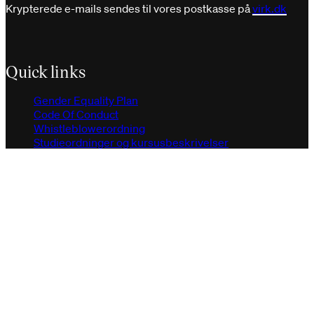
Krypterede e-mails sendes til vores postkasse på
virk.dk
Quick links
Gender Equality Plan
Code Of Conduct
Whistleblowerordning
Studieordninger og kursusbeskrivelser
Evalueringer
Gymnasiesamarbejde
Studiehåndbogen
Alumne netværk Linkedin
Internal links
IT systemer for studerende og medarbejdere
IT og informationssikkerhed