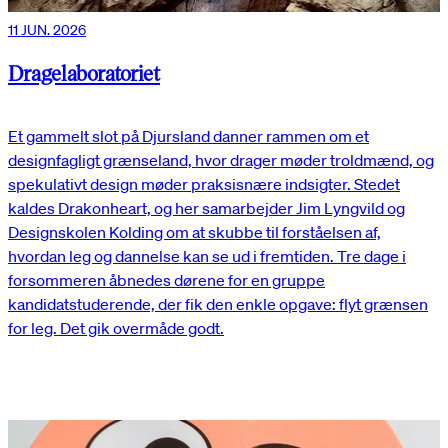
11 JUN. 2026
Dragelaboratoriet
Et gammelt slot på Djursland danner rammen om et
designfagligt grænseland, hvor drager møder troldmænd, og
spekulativt design møder praksisnære indsigter. Stedet
kaldes Drakonheart, og her samarbejder Jim Lyngvild og
Designskolen Kolding om at skubbe til forståelsen af,
hvordan leg og dannelse kan se ud i fremtiden. Tre dage i
forsommeren åbnedes dørene for en gruppe
kandidatstuderende, der fik den enkle opgave: flyt grænsen
for leg. Det gik overmåde godt.