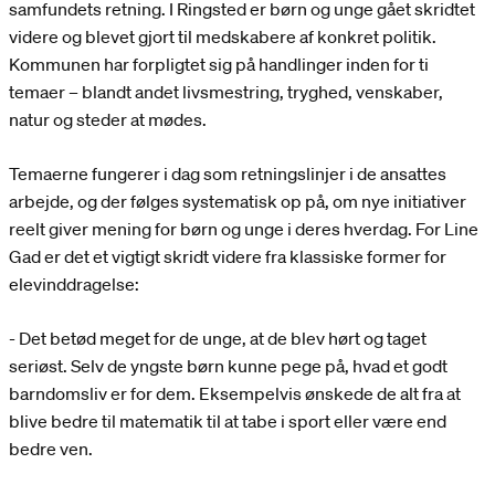
samfundets retning. I Ringsted er børn og unge gået skridtet
videre og blevet gjort til medskabere af konkret politik.
Kommunen har forpligtet sig på handlinger inden for ti
temaer – blandt andet livsmestring, tryghed, venskaber,
natur og steder at mødes.
Temaerne fungerer i dag som retningslinjer i de ansattes
arbejde, og der følges systematisk op på, om nye initiativer
reelt giver mening for børn og unge i deres hverdag. For Line
Gad er det et vigtigt skridt videre fra klassiske former for
elevinddragelse:
- Det betød meget for de unge, at de blev hørt og taget
seriøst. Selv de yngste børn kunne pege på, hvad et godt
barndomsliv er for dem. Eksempelvis ønskede de alt fra at
blive bedre til matematik til at tabe i sport eller være end
bedre ven.