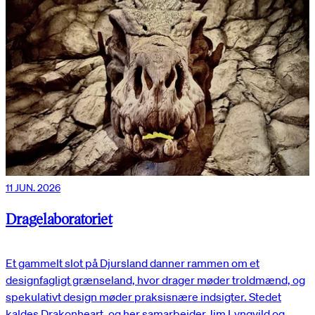
11 JUN. 2026
Dragelaboratoriet
Et gammelt slot på Djursland danner rammen om et
designfagligt grænseland, hvor drager møder troldmænd, og
spekulativt design møder praksisnære indsigter. Stedet
kaldes Drakonheart, og her samarbejder Jim Lyngvild og