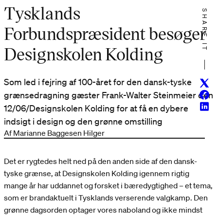
Tysklands
SHARE IT
Forbundspræsident besøger
Designskolen Kolding
Som led i fejring af 100-året for den dansk-tyske
Twitt
Face
grænsedragning gæster Frank-Walter Steinmeier den
Linke
12/06/Designskolen Kolding for at få en dybere
indsigt i design og den grønne omstilling
Af Marianne Baggesen Hilger
Det er rygtedes helt ned på den anden side af den dansk-
tyske grænse, at Designskolen Kolding igennem rigtig
mange år har uddannet og forsket i bæredygtighed – et tema,
som er brandaktuelt i Tysklands verserende valgkamp. Den
grønne dagsorden optager vores naboland og ikke mindst