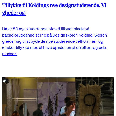
Tillykke til Koldings nye designstuderende. Vi
glæder os!
I år er 80 nye studerende blevet tilbudt plads på
bacheloruddannelserne på Designskolen Kolding. Skolen
glæder sig til at byde de nye studerende velkommen og
ønsker tillykke med at have opnået en af de eftertragtede
pladser.