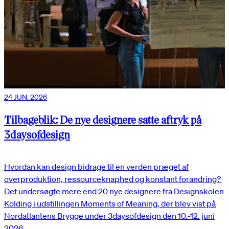
24 JUN. 2026
Tilbageblik: De nye designere satte aftryk på
3daysofdesign
Hvordan kan design bidrage til en verden præget af
overproduktion, ressourceknaphed og konstant forandring?
Det undersøgte mere end 20 nye designere fra Designskolen
Kolding i udstillingen Moments of Meaning, der blev vist på
Nordatlantens Brygge under 3daysofdesign den 10.-12. juni
2026.