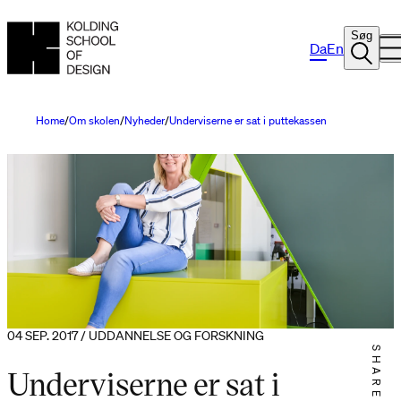
Søg
Da
En
Home
Om skolen
Nyheder
Underviserne er sat i puttekassen
04 SEP. 2017 / UDDANNELSE OG FORSKNING
SHARE IT
Underviserne er sat i