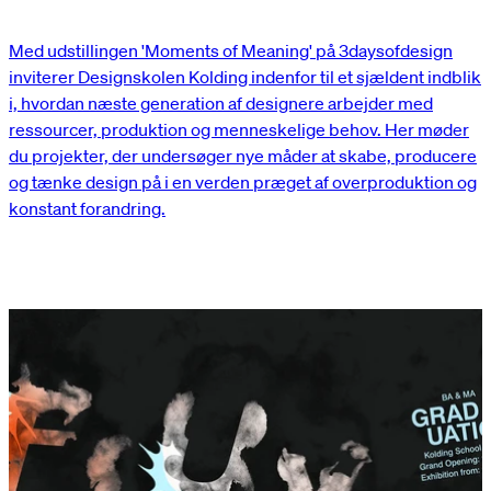
Med udstillingen 'Moments of Meaning' på 3daysofdesign
inviterer Designskolen Kolding indenfor til et sjældent indblik
i, hvordan næste generation af designere arbejder med
ressourcer, produktion og menneskelige behov. Her møder
du projekter, der undersøger nye måder at skabe, producere
og tænke design på i en verden præget af overproduktion og
konstant forandring.