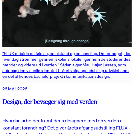
"FLUX er både en følelse, en tilstand og en handling. Det er noget, der
hver dag strømmer gennem skolens lokaler, gennem de studerendes
hænder og videre ud i verden." Sådan siger Mau Højer Lassen, som
står bag den visuelle identitet til årets afgangsudstilling udviklet som
en del af hendes bachelorprojekt i kommunikationsdesign.
26 MAJ 2026
Design, der bevæger sig med verden
Hvordan arbejder fremtidens designere med en verden i
konstant forandring? Det giver årets afgangsudstilling FLUX