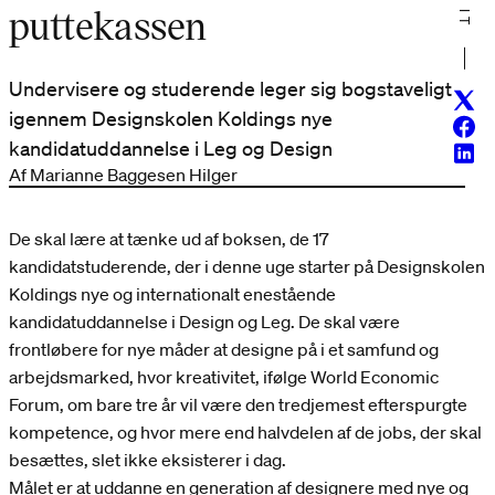
puttekassen
Undervisere og studerende leger sig bogstaveligt
Twitt
igennem Designskolen Koldings nye
Face
kandidatuddannelse i Leg og Design
Linke
Af Marianne Baggesen Hilger
De skal lære at tænke ud af boksen, de 17
kandidatstuderende, der i denne uge starter på Designskolen
Koldings nye og internationalt enestående
kandidatuddannelse i Design og Leg. De skal være
frontløbere for nye måder at designe på i et samfund og
arbejdsmarked, hvor kreativitet, ifølge World Economic
Forum, om bare tre år vil være den tredjemest efterspurgte
kompetence, og hvor mere end halvdelen af de jobs, der skal
besættes, slet ikke eksisterer i dag.
Målet er at uddanne en generation af designere med nye og