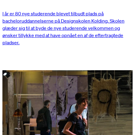
I år er 80 nye studerende blevet tilbudt plads på
bacheloruddannelserne på Designskolen Kolding. Skolen
glæder sig til at byde de nye studerende velkommen og
ønsker tillykke med at have opnået en af de eftertragtede
pladser.