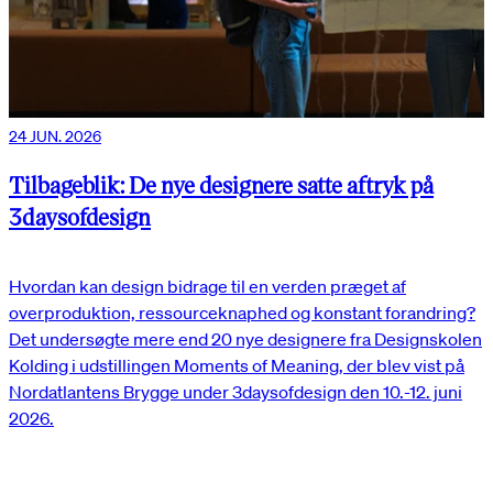
24 JUN. 2026
Tilbageblik: De nye designere satte aftryk på
3daysofdesign
Hvordan kan design bidrage til en verden præget af
overproduktion, ressourceknaphed og konstant forandring?
Det undersøgte mere end 20 nye designere fra Designskolen
Kolding i udstillingen Moments of Meaning, der blev vist på
Nordatlantens Brygge under 3daysofdesign den 10.-12. juni
2026.