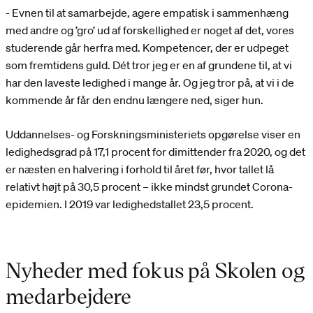
- Evnen til at samarbejde, agere empatisk i sammenhæng
med andre og ’gro’ ud af forskellighed er noget af det, vores
studerende går herfra med. Kompetencer, der er udpeget
som fremtidens guld. Dét tror jeg er en af grundene til, at vi
har den laveste ledighed i mange år. Og jeg tror på, at vi i de
kommende år får den endnu længere ned, siger hun.
Uddannelses- og Forskningsministeriets opgørelse viser en
ledighedsgrad på 17,1 procent for dimittender fra 2020, og det
er næsten en halvering i forhold til året før, hvor tallet lå
relativt højt på 30,5 procent – ikke mindst grundet Corona-
epidemien. I 2019 var ledighedstallet 23,5 procent.
Nyheder med fokus på Skolen og
medarbejdere